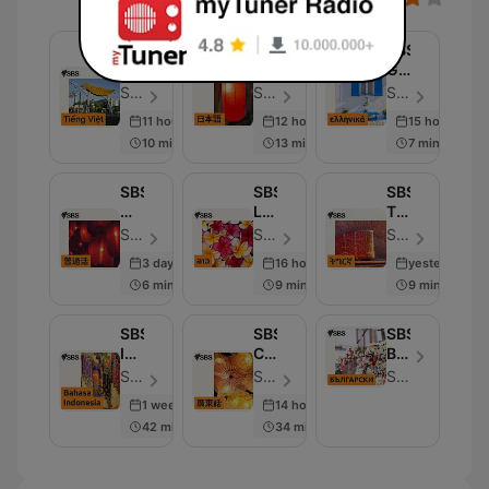
SBS
SBS
SBS
Vietnamese
Japanese
Greek
-
-
-
SBS - Odcinek 4700
SBS - Odcinek 1646
SBS - Odcinek 2527
SBS
SBS
SBS
11 hours ago
12 hours ago
15 hours ago
Việt
の
Ελληνικά
10 min
13 min
7 min
ngữ
日
本
語
SBS
SBS
SBS
放
Mandarin
Lao
Tigrinya
送
-
-
-
SBS - Odcinek 4071
SBS - Odcinek 737
SBS - Odcinek 1283
SBS
SBS
ኤስ.ቢ.ኤስ
3 days ago
16 hours ago
yesterday
普
ພາ​
ትግርኛ
6 min
9 min
9 min
通
ສາ​
话
ລາວ
电
SBS
SBS
SBS
台
Indonesian
Cantonese
Bulgarian
-
-
-
SBS - Odcinek 1485
SBS - Odcinek 3686
SBS
SBS
SBS
SBS
1 week ago
14 hours ago
Bahasa
廣
на
42 min
34 min
Indonesia
東
Български
話
節