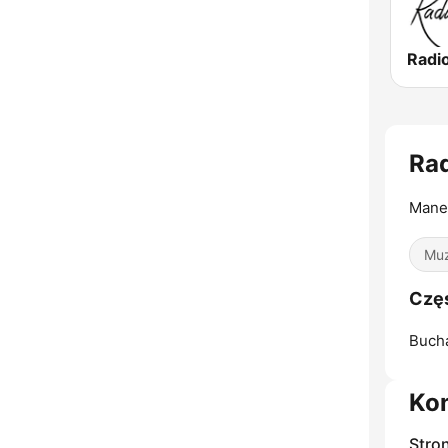
Rad
Mane
Muz
Częs
Bucha
Ko
Stro