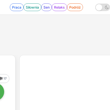
Praca
Siłownia
Sen
Relaks
Podróż
17