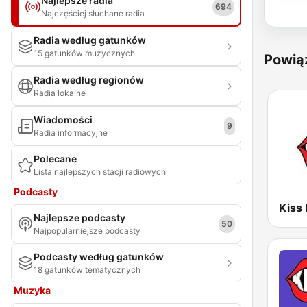
Najlepsze radia
694
Najczęściej słuchane radia
Radia według gatunków
15 gatunków muzycznych
Powią
Radia według regionów
Radia lokalne
Wiadomości
9
Radia informacyjne
Polecane
Lista najlepszych stacji radiowych
Podcasty
Kiss
Najlepsze podcasty
50
Najpopularniejsze podcasty
Podcasty według gatunków
18 gatunków tematycznych
Muzyka