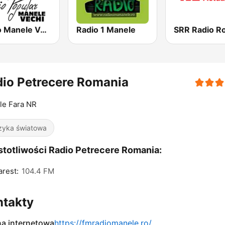
Radio Manele Vechi Romania
Radio 1 Manele
io Petrecere Romania
le Fara NR
yka światowa
totliwości Radio Petrecere Romania:
rest:
104.4 FM
ntakty
na internetowa
https://fmradiomanele.ro/