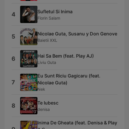
Sufletul Si Inima
4
Florin Salam
Nicolae Guta, Susanu y Don Genove
5
Baietii XXL
Hai Sa Bem (feat. Play AJ)
6
Liviu Guta
Eu Sunt Riciu Gagicaru (feat.
7
Nicolae Guta)
Nek
Te Iubesc
8
denisa
Inima De Gheata (feat. Denisa & Play