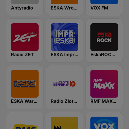
Antyradio
ESKA Wrocław
VOX FM
Radio ZET
ESKA Impreska
EskaROCK Warszawa
ESKA Warszawa
Radio Złote Przeboje
RMF MAXXX