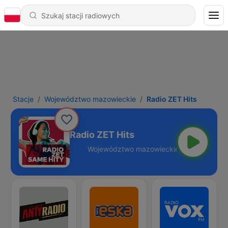
Stacje
Województwo mazowieckie
Radio ZET Hits
Radio ZET Hits
mazowieckie - DAB