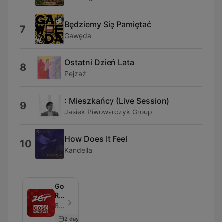
Będziemy Się Pamiętać
7
Gawęda
Ostatni Dzień Lata
8
Pejzaż
: Mieszkańcy (Live Session)
9
Jasiek Piwowarczyk Group
How Does It Feel
10
Kandella
Gość
Radia
ZET
Beata Lubecka - Odcinek 216
2 days ago