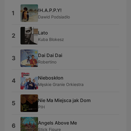
!H.A.P.P.Y!
1
Dawid Podsiadlo
Lato
2
Kuba Blokesz
Dai Dai Dai
3
Robertino
Nieboskłon
4
Męskie Granie Orkiestra
Nie Ma Miejsca jak Dom
5
PIH
Angels Above Me
6
Stick Figure