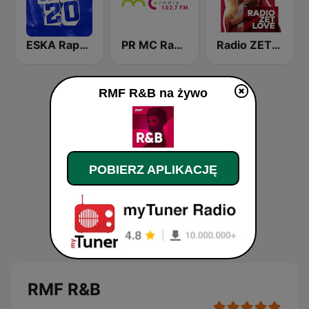
ESKA Rap20
PR MC Radio
Radio ZET Love
RMF R&B na żywo
POBIERZ APLIKACJĘ
RMF R&B