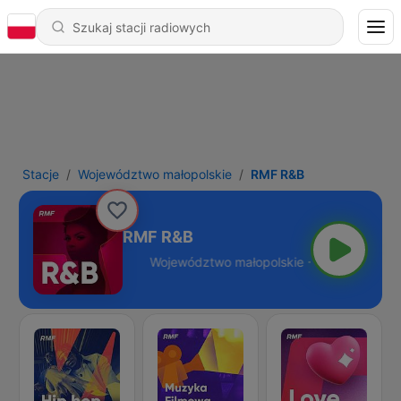
Stacje
Województwo małopolskie
RMF R&B
RMF R&B
łopolskie - Online