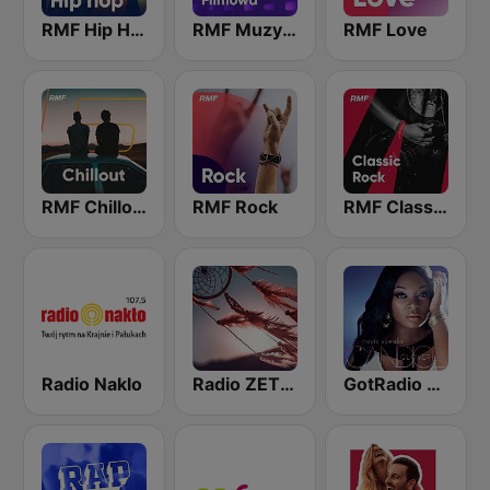
RMF Hip Hop
RMF Muzyka Filmowa
RMF Love
RMF Chillout
RMF Rock
RMF Classic Rock
Radio Naklo
Radio ZET Chilli Soul
GotRadio - Urban Lounge