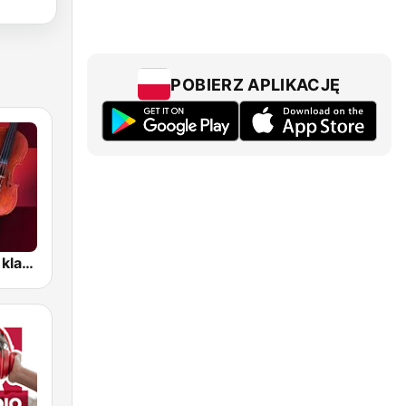
POBIERZ APLIKACJĘ
RMF Muzyka klasyczna