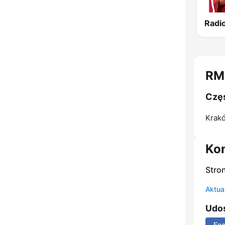
Radi
RM
Częs
Krak
Ko
Stro
Aktual
Udos
Fa