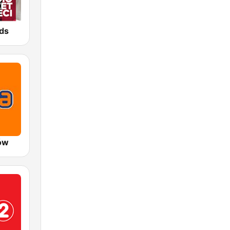
ds
ów