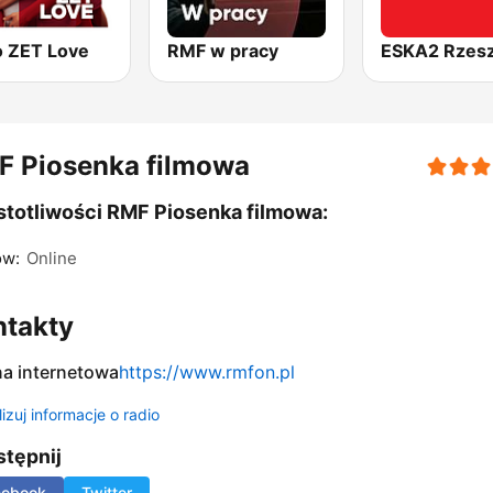
o ZET Love
RMF w pracy
ESKA2 Rzes
F Piosenka filmowa
totliwości RMF Piosenka filmowa:
ów:
Online
ntakty
na internetowa
https://www.rmfon.pl
izuj informacje o radio
tępnij
cebook
Twitter