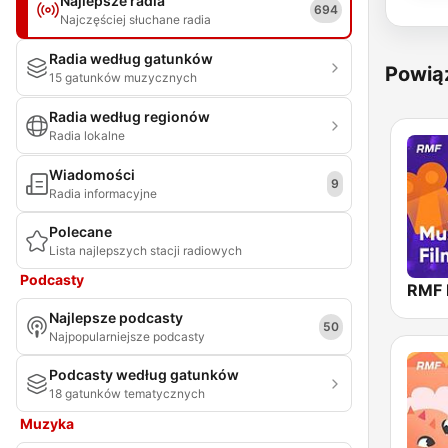
Najlepsze radia
694
Najczęściej słuchane radia
Radia według gatunków
Powią
15 gatunków muzycznych
Radia według regionów
Radia lokalne
Wiadomości
9
Radia informacyjne
Polecane
Lista najlepszych stacji radiowych
Podcasty
Najlepsze podcasty
50
Najpopularniejsze podcasty
Podcasty według gatunków
18 gatunków tematycznych
Muzyka