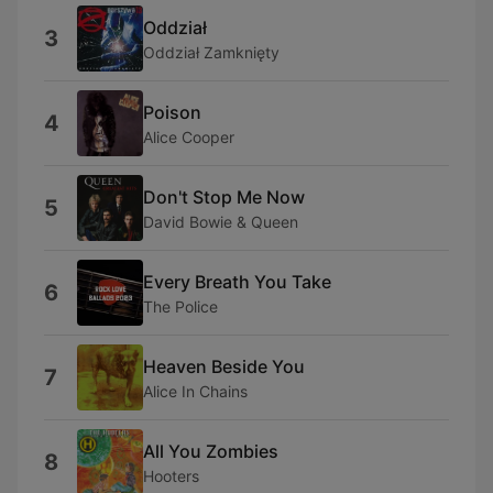
Oddział
3
Oddział Zamknięty
Poison
4
Alice Cooper
Don't Stop Me Now
5
David Bowie & Queen
Every Breath You Take
6
The Police
Heaven Beside You
7
Alice In Chains
All You Zombies
8
Hooters