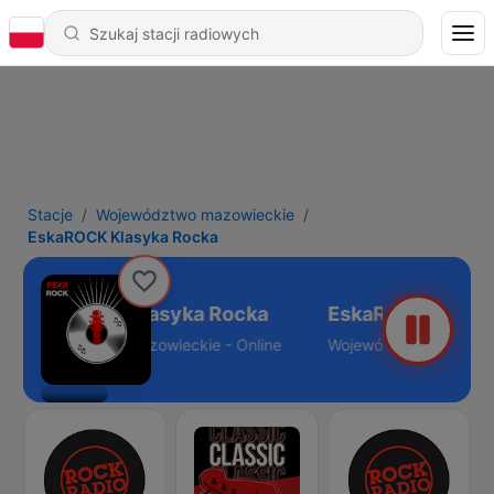
Stacje
Województwo mazowieckie
EskaROCK Klasyka Rocka
EskaROCK Klasyka Rocka
Województwo mazowieckie - Online