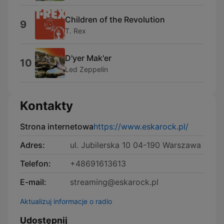
Children of the Revolution
9
T. Rex
D'yer Mak'er
10
Led Zeppelin
Kontakty
Strona internetowa
https://www.eskarock.pl/
Adres:
ul. Jubilerska 10 04-190 Warszawa
Telefon:
+48691613613
E-mail:
streaming@eskarock.pl
Aktualizuj informacje o radio
Udostępnij