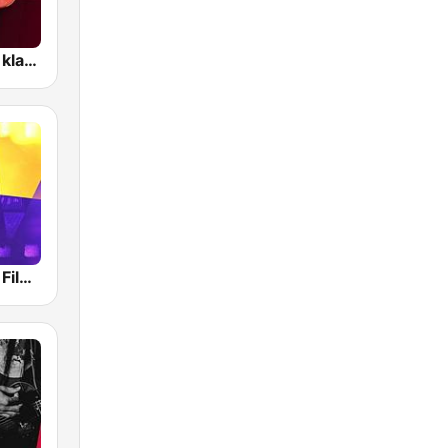
RMF Muzyka klasyczna
RMF Muzyka Filmowa