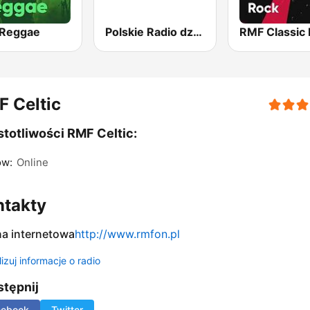
Reggae
Polskie Radio dzieciom
RMF Classic
 Celtic
totliwości RMF Celtic:
ów:
Online
ntakty
na internetowa
http://www.rmfon.pl
izuj informacje o radio
tępnij
cebook
Twitter