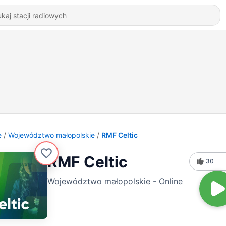
e
Województwo małopolskie
RMF Celtic
RMF Celtic
30
Województwo małopolskie - Online