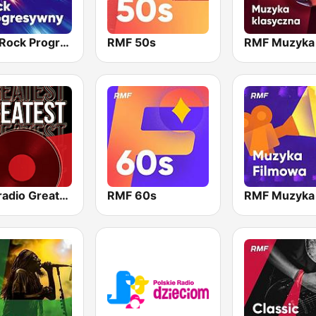
RMF Rock Progresywny
RMF 50s
Antyradio Greatest
RMF 60s