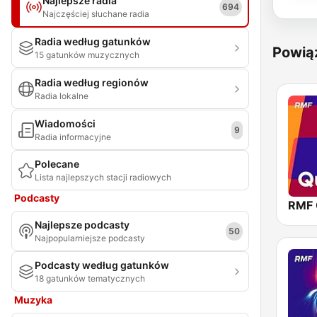
Najlepsze radia
694
Najczęściej słuchane radia
Radia według gatunków
Powią
15 gatunków muzycznych
Radia według regionów
Radia lokalne
Wiadomości
9
Radia informacyjne
Polecane
Lista najlepszych stacji radiowych
Podcasty
RMF 
Najlepsze podcasty
50
Najpopularniejsze podcasty
Podcasty według gatunków
18 gatunków tematycznych
Muzyka