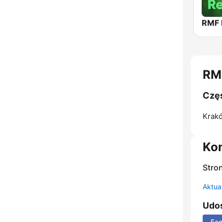
RMF 
RMF
Częs
Krak
Ko
Stro
Aktual
Udos
Fa