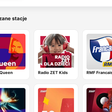
zane stacje
Queen
Radio ZET Kids
RMF Francai