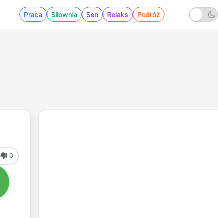
Praca
Siłownia
Sen
Relaks
Podróż
0