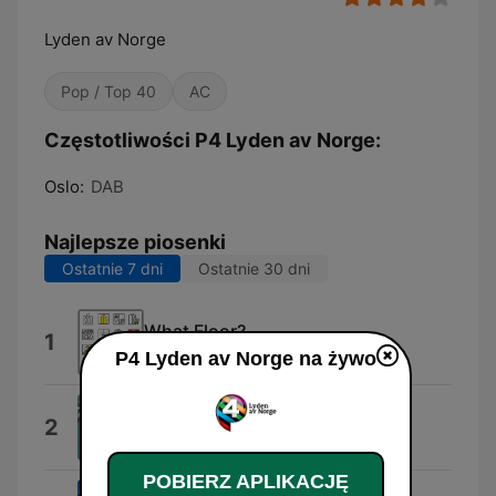
Lyden av Norge
Pop / Top 40
AC
Częstotliwości P4 Lyden av Norge:
Oslo:
DAB
Najlepsze piosenki
Ostatnie 7 dni
Ostatnie 30 dni
What Floor?
1
idokay
P4 Lyden av Norge na żywo
Effortlessly Epic
2
Scorched Score
POBIERZ APLIKACJĘ