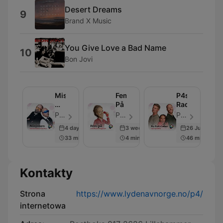
Desert Dreams
9
Brand X Music
You Give Love a Bad Name
10
Bon Jovi
Misjonen
Fem
P4s
med
På
Radiofrokost
Antonsen
P4-gruppen - Odcinek 1536
P4-gruppen - Odcinek 929
P4-gruppen - Odcinek 3996
og
4 days ago
3 weeks ago
26 Jun 2026
Golden
33 min
4 min
46 min
Kontakty
Strona
https://www.lydenavnorge.no/p4/
internetowa