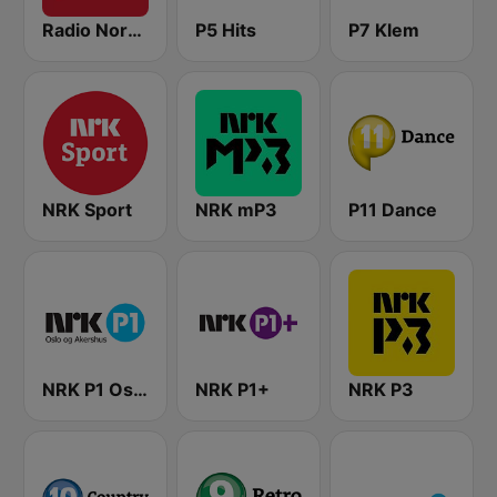
Radio Norge
P5 Hits
P7 Klem
NRK Sport
NRK mP3
P11 Dance
NRK P1 Oslo og Akershus
NRK P1+
NRK P3