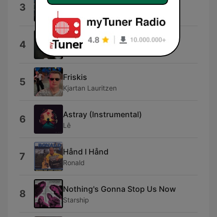
Deg
3
Hver gang vi møtes & Tor Endresen
Nothing's Gonna Stop Us Now
4
Starship
Friskis
5
Kjartan Lauritzen
Astray (Instrumental)
6
Lê
Hånd I Hånd
7
Ronald
Nothing's Gonna Stop Us Now
8
Starship