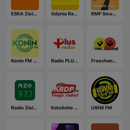
ESKA Zielona Góra
Gdynia Radio
RMF Smooth Jazz
Konin FM 104.1
Radio PLUS Olsztyn
Freechannel-Chillout
Radio Zielona Góra 97.1FM
Katolickie Radio Ciechanów
UWM FM