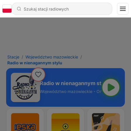
Stacje
Województwo mazowieckie
Radio w nienagannym stylu
Radio w nienagannym stylu
Województwo mazowieckie - Online