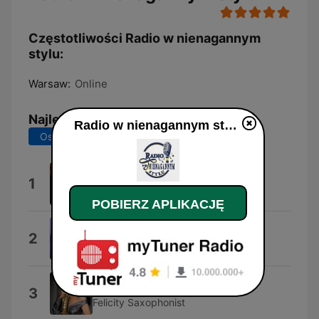
Częstotliwości Radio w nienagannym
stylu:
Warsaw:
Online
Najlepsze piosenki
Radio w nienagannym stylu na żywo
Ostatnie 7 dni
Ostatnie 30 dni
Feelings
1
Fausto Papetti
POBIERZ APLIKACJĘ
The Song of the Sun
2
Mike Oldfield
Wonderful Life
3
Felicity Saxophonist