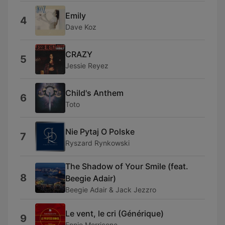
Emily
4
Dave Koz
CRAZY
5
Jessie Reyez
Child's Anthem
6
Toto
Nie Pytaj O Polske
7
Ryszard Rynkowski
The Shadow of Your Smile (feat.
8
Beegie Adair)
Beegie Adair & Jack Jezzro
Le vent, le cri (Générique)
9
Ennio Morricone