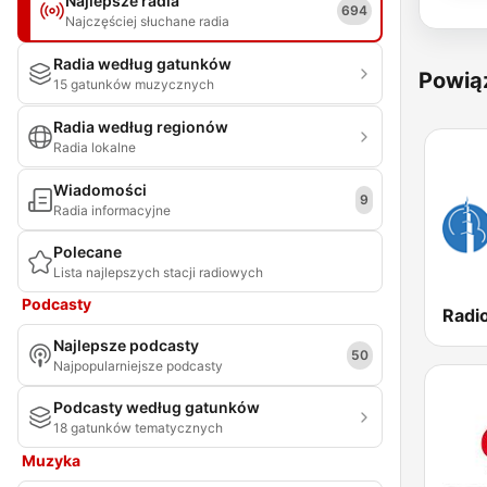
Najlepsze radia
694
Najczęściej słuchane radia
Radia według gatunków
Powią
15 gatunków muzycznych
Radia według regionów
Radia lokalne
Wiadomości
9
Radia informacyjne
Polecane
Lista najlepszych stacji radiowych
Podcasty
Najlepsze podcasty
50
Najpopularniejsze podcasty
Podcasty według gatunków
18 gatunków tematycznych
Muzyka