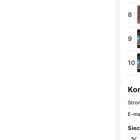
8
9
10
Ko
Stro
E-mai
Siec