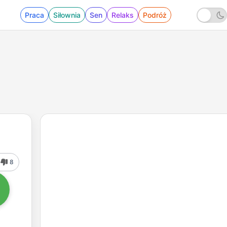
Praca
Siłownia
Sen
Relaks
Podróż
8