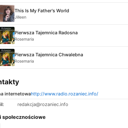
This Is My Father's World
Jilleen
Pierwsza Tajemnica Radosna
Rosemaria
Pierwsza Tajemnica Chwalebna
Rosemaria
ntakty
na internetowa
http://www.radio.rozaniec.info/
l:
redakcja@rozaniec.info
i społecznościowe