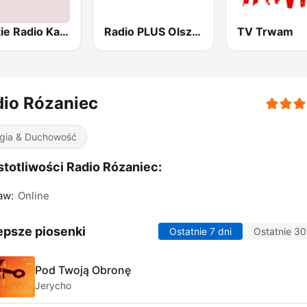
Polskie Radio Katowice
Radio PLUS Olsztyn
TV Trwam
io Rózaniec
igia & Duchowość
totliwości Radio Rózaniec:
aw:
Online
epsze piosenki
Ostatnie 7 dni
Ostatnie 30
Pod Twoją Obronę
Jerycho