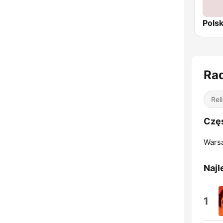
Rad
Rel
Częs
Wars
Najl
1