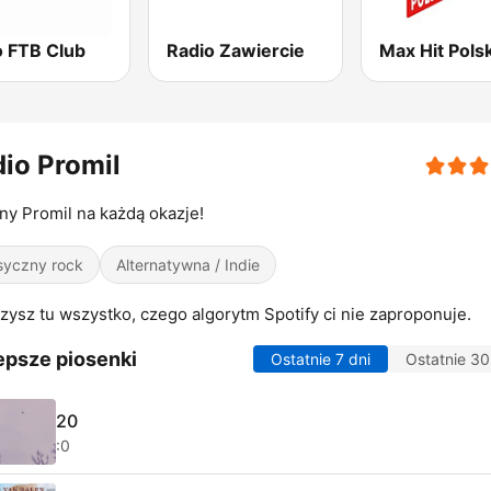
o FTB Club
Radio Zawiercie
Max Hit Pols
io Promil
ny Promil na każdą okazje!
syczny rock
Alternatywna / Indie
zysz tu wszystko, czego algorytm Spotify ci nie zaproponuje.
epsze piosenki
Ostatnie 7 dni
Ostatnie 30
20
:0