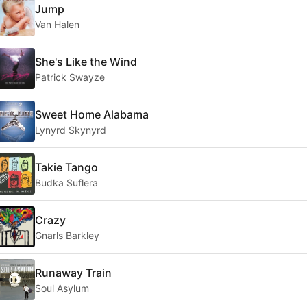
Jump
Van Halen
She's Like the Wind
Patrick Swayze
Sweet Home Alabama
Lynyrd Skynyrd
Takie Tango
Budka Suflera
Crazy
Gnarls Barkley
Runaway Train
Soul Asylum