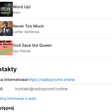
Word Up!
Korn
Never Too Much
Luther Vandross
God Save the Queen
Sex Pistols
ntakty
na internetowa
https://radiopromil.online
l:
kontakt@radiopromil.online
izuj informacje o radio
tępnij