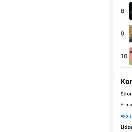
8
9
10
Ko
Stro
E-mai
Aktual
Udos