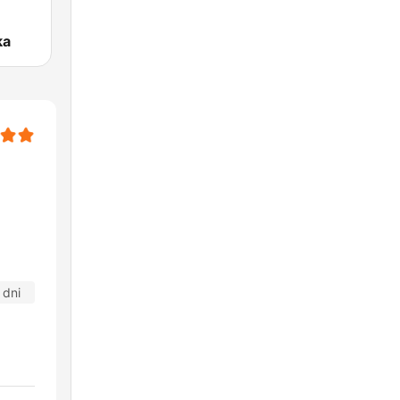
ka
 dni