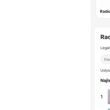
Radi
Rad
Legal
Kla
Usłys
Najl
1