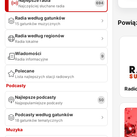
Najlepsze radia
694
Najczęściej słuchane radia
Radia według gatunków
Powią
15 gatunków muzycznych
Radia według regionów
Radia lokalne
Wiadomości
9
Radia informacyjne
Polecane
Lista najlepszych stacji radiowych
Podcasty
Radi
Najlepsze podcasty
50
Najpopularniejsze podcasty
Podcasty według gatunków
18 gatunków tematycznych
Muzyka