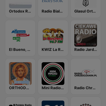
Ortodox Radio
Radio Bialystok
Glasul Ortodoxiei
El Bueno, La Mala y El Feo
KWIZ La Ranchera 96.7 FM (US Only)
Radio Jard 2
ORTHODOX HEAVEN
Mini Radio Orthodox
Radio Chrześcijanin