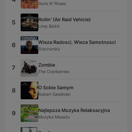
Guns N' Roses
Rollin' (Air Raid Vehicle)
5
Limp Bizkit
Wieza Radosci, Wieza Samotnosci
6
Stachursky
Zombie
7
The Cranberries
O Sobie Samym
8
Robert Gawlinski
Najlepsza Muzyka Relaksacyjna
9
Muzyka Masażu