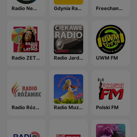
Radio New York Live
Gdynia Radio
Freechannel-Chillout
Radio ZET Latino
Radio Jard 2
UWM FM
Radio Rózaniec
Radio Muzyka Dwoch Serc
Polski FM