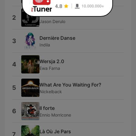
Want to Want Me
2
Jason Derulo
Dernière Danse
3
Indila
Wersja 2.0
4
Ewa Farna
What Are You Waiting For?
5
Nickelback
Il forte
6
Ennio Morricone
Là Où Je Pars
7