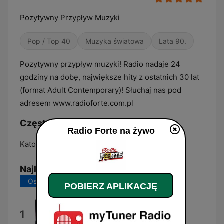
Pozytywny Przypływ Muzyki
Pop / Top 40
Muzyka światowa
Lata 90.
Pozytywny przypływ muzyki! Radio nadaje 24
godziny na dobę, największe hity z ostatnich 30 lat
(format Adult Contemporary)! Słuchaj nas pod
adresem www.radioforte.com.pl
Częstotliwości Radio Forte:
Radio Forte na żywo
Katowice:
Online
Najlepsze piosenki
Ostatnie 7 dni
Ostatnie 30 dni
POBIERZ APLIKACJĘ
Sail
1
AWOLNATION