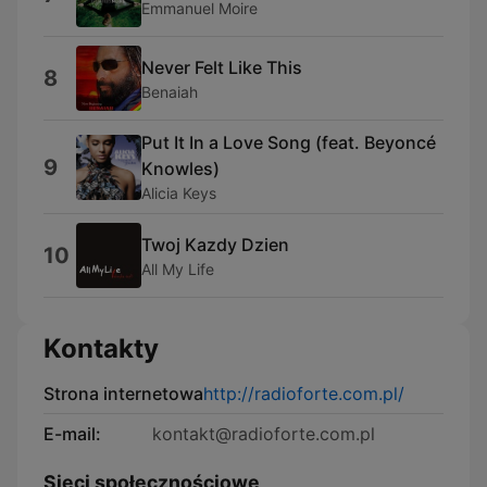
Emmanuel Moire
Never Felt Like This
8
Benaiah
Put It In a Love Song (feat. Beyoncé
9
Knowles)
Alicia Keys
Twoj Kazdy Dzien
10
All My Life
Kontakty
Strona internetowa
http://radioforte.com.pl/
E-mail:
kontakt@radioforte.com.pl
Sieci społecznościowe