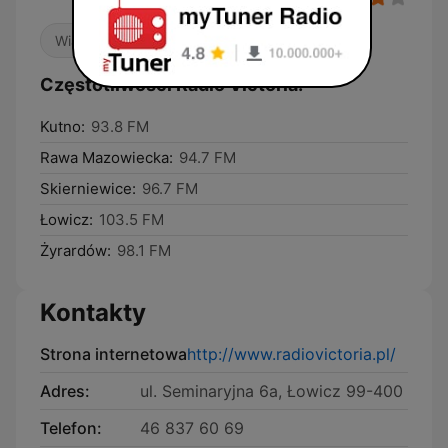
Wiadomości lokalne
Częstotliwości Radio Victoria:
Kutno:
93.8 FM
Rawa Mazowiecka:
94.7 FM
Skierniewice:
96.7 FM
Łowicz:
103.5 FM
Żyrardów:
98.1 FM
Kontakty
Strona internetowa
http://www.radiovictoria.pl/
Adres:
ul. Seminaryjna 6a, Łowicz 99-400
Telefon:
46 837 60 69