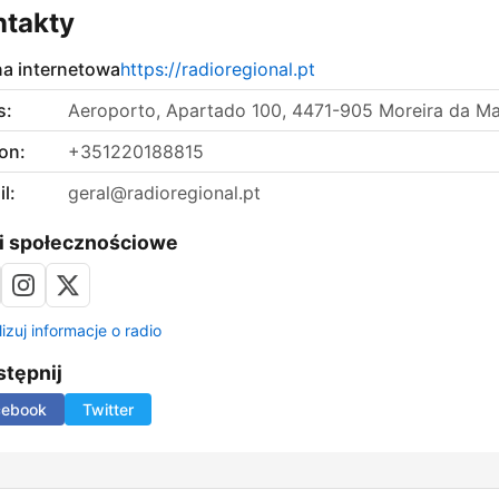
ntakty
na internetowa
https://radioregional.pt
s:
Aeroporto, Apartado 100, 4471-905 Moreira da Ma
on:
+351220188815
l:
geral@radioregional.pt
i społecznościowe
izuj informacje o radio
tępnij
cebook
Twitter