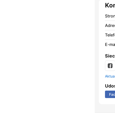
Ko
Stro
Adre
Telef
E-mai
Siec
Aktual
Udos
Fa