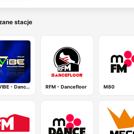
zane stacje
The VIBE - Dancefloor Radio
RFM - Dancefloor
M80