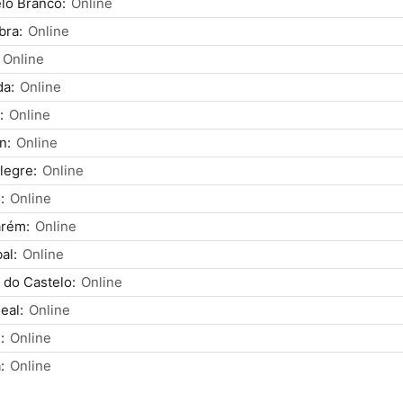
lo Branco:
Online
bra:
Online
Online
da:
Online
:
Online
n:
Online
legre:
Online
:
Online
arém:
Online
al:
Online
 do Castelo:
Online
eal:
Online
:
Online
:
Online