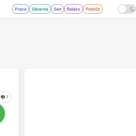
Praca
Siłownia
Sen
Relaks
Podróż
7