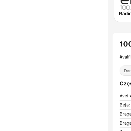
Rádi
10
#vaif
Dan
Czę
Aveir
Beja:
Braga
Braga