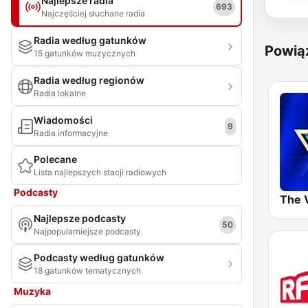
Najlepsze radia
693
Najczęściej słuchane radia
Radia według gatunków
Powią
15 gatunków muzycznych
Radia według regionów
Radia lokalne
Wiadomości
9
Radia informacyjne
Polecane
Lista najlepszych stacji radiowych
Podcasty
Najlepsze podcasty
50
Najpopularniejsze podcasty
Podcasty według gatunków
18 gatunków tematycznych
Muzyka