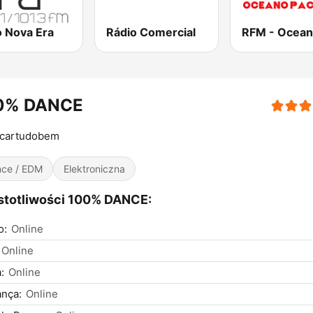
o Nova Era
Rádio Comercial
0% DANCE
icartudobem
ce / EDM
Elektroniczna
stotliwości 100% DANCE:
o:
Online
Online
:
Online
nça:
Online