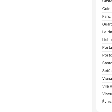
Caste
Coim
Faro:
Guar
Leiria
Lisbo
Porta
Porto
Sant
Setúb
Viana
Vila R
Viseu
Évora