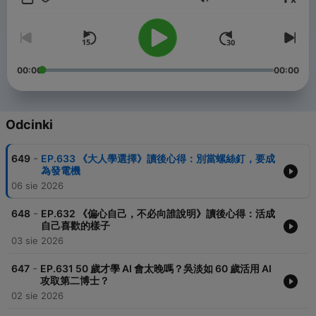
Głośność
讀什麼。
📚 關於「閱讀前哨站」
部落格 https://readingoutpost.com/
聯絡我 https://readingoutpost.com/contact/
00:00
00:00
傳送門 https://readingoutpost.com/bio/
☕ 歡迎你用每個月99元支持瓦基持續創作
贊助瓦基 https://readingoutpost.com/support/
Odcinki
Powered by
Firstory Hosting
-
649
EP.633 《大人學選擇》讀後心得：別當螺絲釘，要成
為發電機
06 sie 2026
-
648
EP.632 《偏心自己，不必向誰說明》讀後心得：活成
自己喜歡的樣子
03 sie 2026
-
647
EP.631 50 歲才學 AI 會太晚嗎？吳淡如 60 歲活用 AI
攻取第二博士？
02 sie 2026