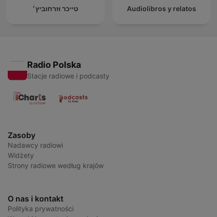
טייכר וזרחוביץ׳
Audiolibros y relatos
Radio Polska
Stacje radiowe i podcasty
Zasoby
Nadawcy radiowi
Widżety
Strony radiowe według krajów
O nas i kontakt
Polityka prywatności