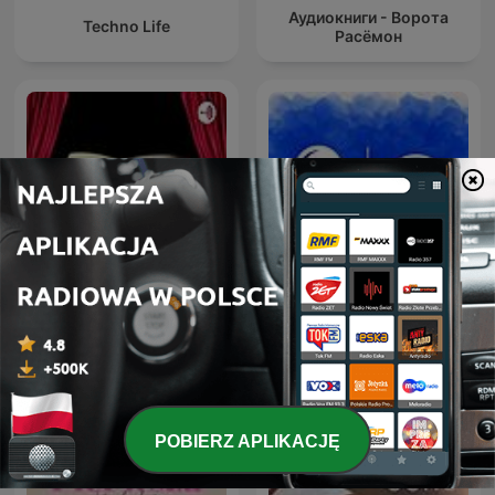
Аудиокниги - Ворота
Techno Life
Расёмон
Радиотеатр
Аудіокниги українською
(Radiotheater)
(Студія Калідор та інші)
POBIERZ APLIKACJĘ