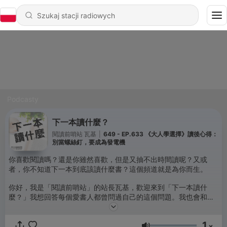
Podcasty
下一本讀什麼？
閱讀前哨站 瓦基
|
649 - EP.633 《大人學選擇》讀後心得：
別當螺絲釘，要成為發電機
你喜歡閱讀嗎？還是你雖然喜歡，但是又抽不出時間讀呢？又或
者，你不知道下一本到底該讀什麼書？這個頻道就是為你而生。
你好，我是「閱讀前哨站」的站長瓦基，歡迎來到「下一本讀什
麼？」我想回答每個愛書人都曾問過自己的這個問題。我也會和你
分享關於閱讀的大小事，還有許多書籍的心得和評論。更重要的
是，我如何運用從書裡面學到的東西，開拓自己的視野，改變自己
1
的生活。我希望你在這裡，可以認識更多的好書，找到你的下一本
x