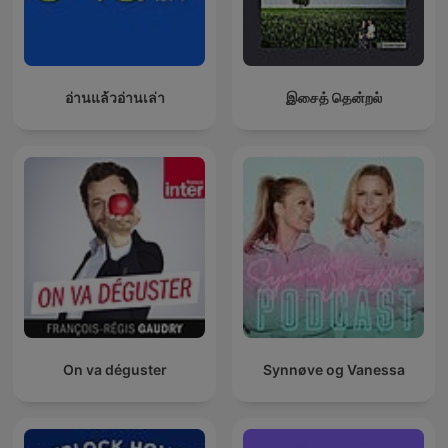
อ่านแล้วอ่านเล่า
இசைத் தென்றல்
On va déguster
Synnøve og Vanessa