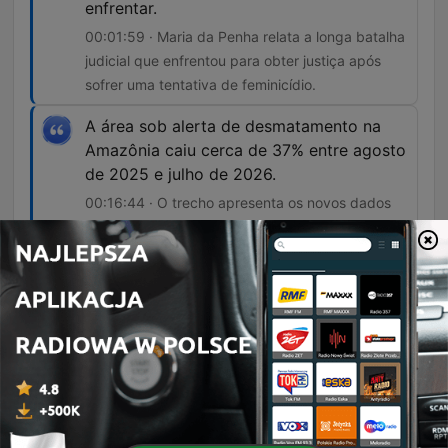
enfrentar.
00:01:59 · Maria da Penha relata a longa batalha
judicial que enfrentou para obter justiça após
sofrer uma tentativa de feminicídio.
A área sob alerta de desmatamento na
Amazônia caiu cerca de 37% entre agosto
de 2025 e julho de 2026.
00:16:44 · O trecho apresenta os novos dados
do INPE sobre a redução do desmatamento na
região amazônica.
Este painel é exatamente a demonstração
da violência que se vem praticando A
denúncia de um feminicídio que não para,
embora eu já tenha conclamado mais que
uma vez, parem de nos matar porque nós
resolvemos que nós não vamos morrer.
00:26:16 · A ministra Cármen Lúcia comenta