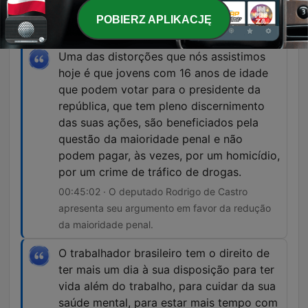
sobre a obra de arte inaugurada no STF como
POBIERZ APLIKACJĘ
protesto contra o feminicídio.
Uma das distorções que nós assistimos
hoje é que jovens com 16 anos de idade
que podem votar para o presidente da
república, que tem pleno discernimento
das suas ações, são beneficiados pela
questão da maioridade penal e não
podem pagar, às vezes, por um homicídio,
por um crime de tráfico de drogas.
00:45:02 · O deputado Rodrigo de Castro
apresenta seu argumento em favor da redução
da maioridade penal.
O trabalhador brasileiro tem o direito de
ter mais um dia à sua disposição para ter
vida além do trabalho, para cuidar da sua
saúde mental, para estar mais tempo com