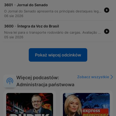
-
3601
Jornal do Senado
O Jornal do Senado apresenta os principais destaques legislativos e sociais do dia. A edição aborda a sanção da lei sobre o piso mínimo do frete rodoviário, com destaque para o veto presidencial à anistia de multas de caminhoneiros, e discute a proposta que permite o uso de fundos partidários em situações de calamidade pública. O programa também detalha projetos voltados à inclusão, como a ampliação da prioridade no trabalho remoto para pessoas com deficiência e o incentivo ao empreendedorismo feminino via PRONAMP. Por fim, traz informações sobre o processo eleitoral, alertas contra o assédio eleitoral e debates na Comissão de Direitos Humanos sobre a segurança dos agentes de saúde indígena.
06 sie 2026
-
3600
Íntegra da Voz do Brasil
Nova lei para o transporte rodoviário de cargas. Avaliação do desempenho educacional (IDEB e SAEB). Resultados do ProUni e Banco de Avaliadores do PNLD. Prazos para o Enade 2026. Monitoramento hidrológico e impactos do El Niño. Mudanças Climáticas e Monitoramento Hidrológico. Chamada Pública do BNDES para Restauração Ecológica. Aliança para a Segurança, a Justiça e o Desenvolvimento. Decisão do COPOM sobre a Taxa SELIC. Auditoria do TCU no Portal Gov.br. Notícias do Poder Judiciário. Jornal do Senado. Direitos Humanos e Estatuto do Idoso. Aposentadoria Compulsória de Magistrados. Sistema Eleitoral e Votos Nulos/Brancos. Exposição O Caminho do Voto. Notícias da Câmara dos Deputados. Saúde Ginecológica no SUS. Escolas de Saúde Pública. Imposto de Renda para Professores. Jornada de Trabalho dos Psicólogos. Economia e Imunidade de IPTU para Templos. Cooperativas Solidárias. Desenvolvimento Regional e Saneamento. Música e Turismo. Acesso a Postos de Combustível em Rodovias. Concurso Eu e a Lei. Punições para Pichação. Transportes e Concurso Eu e a Lei. Punições para Pichação. Pensão Alimentícia e Prisão Domiciliar. Indenização por Violência Doméstica. Regulamentação de Apostas Online (Bets).
05 sie 2026
Pokaż więcej odcinków
Zobacz wszystkie
Więcej podcastów:
Administracja państwowa