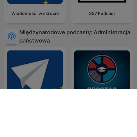
Wiadomości w skrócie
357 Podcast
Międzynarodowe podcasty: Administracja
państwowa
Hírek röviden
Простая экономика