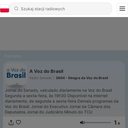
Podcasty
A Voz do Brasil
Rádio Senado
|
3604 - Íntegra da Voz do Brasil
Jornal do Senado, veiculado diariamente na Voz do Brasil
Segunda a sexta-feira, às 19h30 Disponível na internet
diariamente, de segunda a sexta-feira Demais programas da
Voz do Brasil: Jornal do Executivo Jornal da Câmara dos
Deputados Jornal do Judiciário Minuto do TCU
1
x
Głośność