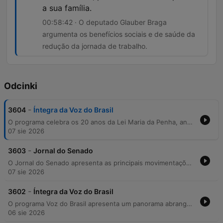
a sua família.
00:58:42 · O deputado Glauber Braga
argumenta os benefícios sociais e de saúde da
redução da jornada de trabalho.
Odcinki
-
3604
Íntegra da Voz do Brasil
O programa celebra os 20 anos da Lei Maria da Penha, analisando seu impacto histórico na proteção das mulheres e a redução dos índices de feminicídio. O episódio também traz atualizações sobre a redução do desmatamento na Amazônia e no Cerrado, além de notícias sobre campanhas de vacinação e oportunidades de qualificação profissional para o público feminino. A cobertura abrange ainda o cenário legislativo brasileiro, com discussões sobre investigações da ANAC, projetos de lei relativos à maioridade penal, adoção e direitos do consumidor frente à inteligência artificial. O programa encerra abordando temas de infraestrutura, como a BR-319, e debates sobre a redução da jornada de trabalho.
07 sie 2026
-
3603
Jornal do Senado
O Jornal do Senado apresenta as principais movimentações legislativas e decisões do Poder Executivo. Os destaques incluem a votação de regras para agilizar indenizações por danos morais a vítimas de crimes, com foco na desburocratização de processos em casos de violência doméstica, e a sanção da lei que estende o prazo para renegociação de dívidas de hospitais filantrópicos via FGTS até 2030. A edição aborda ainda o avanço de um projeto para novas categorias de busca por pessoas desaparecidas no Brasil e as investigações da Polícia Federal sobre a queda do avião da Voepaz. Por fim, celebra os 20 anos da Lei Maria da Penha, ressaltando sua importância histórica na proteção das mulheres.
07 sie 2026
-
3602
Íntegra da Voz do Brasil
O programa Voz do Brasil apresenta um panorama abrangente das atualizações governamentais, legislativas e judiciárias no país. O episódio aborda desde medidas de combate à violência sexual infantil digital e a prorrogação de recursos do FGTS para hospitais filantrópicos até discussões sobre o novo CNPJ alfanumérico e o superávit da balança comercial. A pauta legislativa destaca projetos no Senado e na Câmara, incluindo direitos de pessoas com deficiência no trabalho remoto, segurança para agentes de saúde indígena e novas regulamentações criminais. Também são discutidos temas como a preservação ambiental via Edital Recatingar, o impacto do turismo de pesca esportiva e propostas para endurecer punições contra crimes hediondos e reincidentes.
06 sie 2026