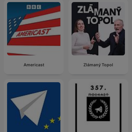
Americast
Zlámaný Topol