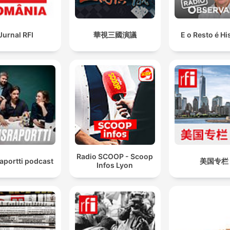
Jurnal RFI
華視三國演議
E o Resto é Hi
Radio SCOOP - Scoop
aportti podcast
美国专栏
Infos Lyon