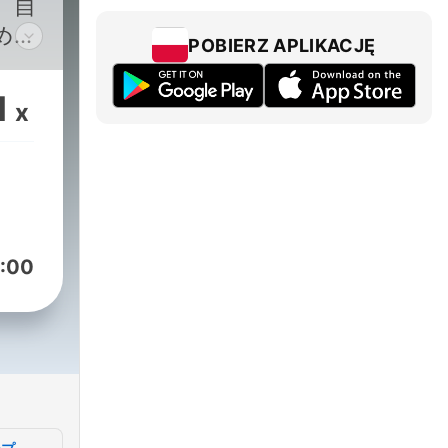
、自
めの
POBIERZ APLIKACJĘ
るニ
る社
1
x
てい
先の
の歩
(月木
麻音
:00
を務
協力
o/podcast/en.html