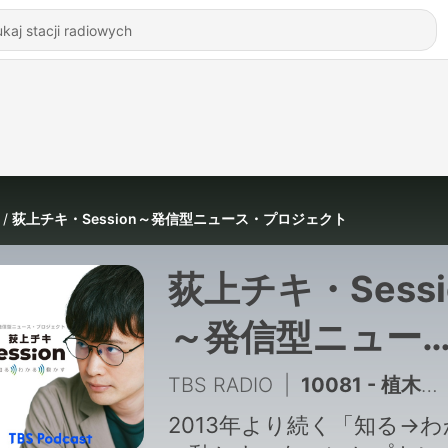
荻上チキ・Session～発信型ニュース・プロジェクト
荻上チキ・Sessi
～発信型ニュー
ス・プロジェク
TBS RADIO
|
10081 - 植木泰士「陸上自衛隊の不適切な情報収集問題〜熊本日日新聞のスクープを取材報告」/熊本地震
2013年より続く「知る→