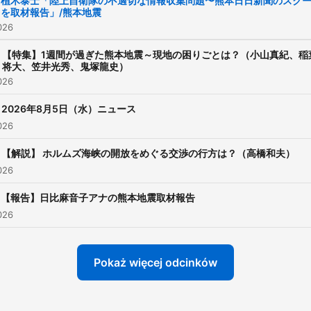
植木泰士「陸上自衛隊の不適切な情報収集問題〜熊本日日新聞のスク
を取材報告」/熊本地震
サイト：
026
https://www.tbsradio.jp/po
【特集】1週間が過ぎた熊本地震～現地の困りごとは？（小山真紀、稲
将大、笠井光秀、鬼塚龍史）
026
2026年8月5日（水）ニュース
026
【解説】 ホルムズ海峡の開放をめぐる交渉の行方は？（高橋和夫）
026
【報告】日比麻音子アナの熊本地震取材報告
026
Pokaż więcej odcinków