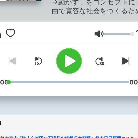
→動かす」をコンセプトに
由で寛容な社会をつくるた
良質な議論と情報を共有す
ュース番組です。複雑化す
Głośność
会の中で「何が、なぜ起き
るのか」を共に考え、一歩
未来を探ります。これまで
みを大切に、荻上チキと、
2026年4月からは片桐千晶
金)、山本恵里伽(火)、日比
:00
00
子(水)がパーソナリティー
めます。 番組作りの参考のた
め、以下のアンケートにご
をお願いいたします。
i
https://www.tbs.co.jp/radi
制作：TBSラジオ TBS Podcast