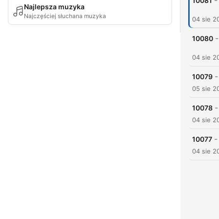
-
10081
Najlepsza muzyka
Najczęściej słuchana muzyka
04 sie 2
-
10080
04 sie 2
-
10079
05 sie 2
-
10078
04 sie 2
-
10077
04 sie 2