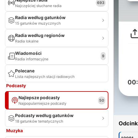
693
Najczęściej słuchane radia
Radia według gatunków
15 gatunków muzycznych
Radia według regionów
Radia lokalne
Wiadomości
9
Radia informacyjne
Polecane
Lista najlepszych stacji radiowych
00
Podcasty
Najlepsze podcasty
50
Najpopularniejsze podcasty
Podcasty według gatunków
18 gatunków tematycznych
Odcink
Muzyka