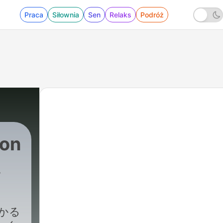
Praca
Siłownia
Sen
Relaks
Podróż
on
ト
わかる