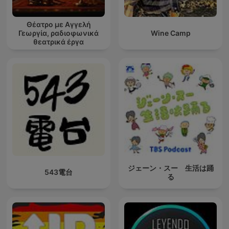
Θέατρο με Αγγελή
Γεωργία, ραδιοφωνικά
Wine Camp
θεατρικά έργα
ジェーン・スー 生活は踊
543電台
る