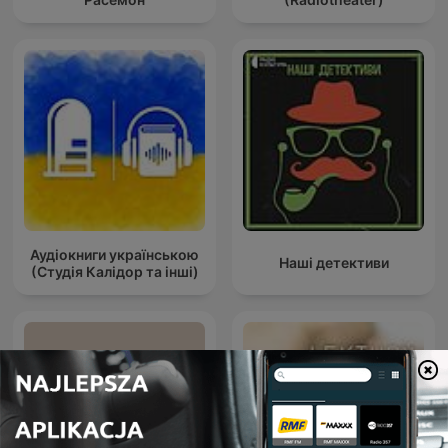
Аудіокниги українською
Наші детективи
(Студія Калідор та інші)