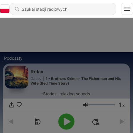
Podcasty
Relax
Gabby
|
1 - Brothers Grimm- The Fisherman and His
Wife (Bed Time Story)
-Stories- relaxing sounds-
1
x
Głośność