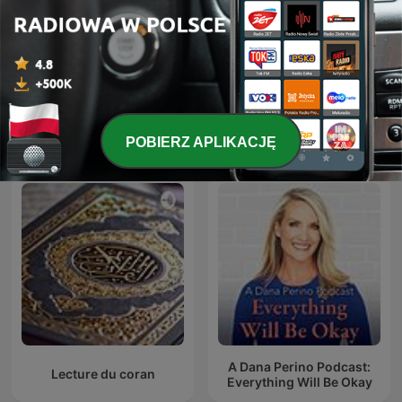
Lektury na ucho | Radio
Pierwsza Młodość
Katowice
Międzynarodowe podcasty: Sztuka
POBIERZ APLIKACJĘ
A Dana Perino Podcast:
Lecture du coran
Everything Will Be Okay