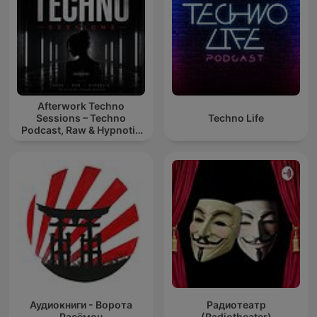
Afterwork Techno
Sessions – Techno
Techno Life
Podcast, Raw & Hypnotic
Techno Mixes
Аудиокниги - Ворота
Радиотеатр
Расёмон
(Radiotheater)