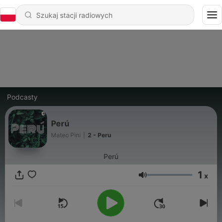
Podcasty
Perú
Mateo Pini
|
2 - Peru
Perú
1
x
Głośność