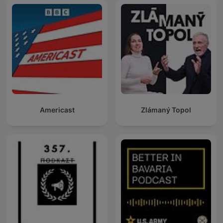
Americast
Zlámaný Topol