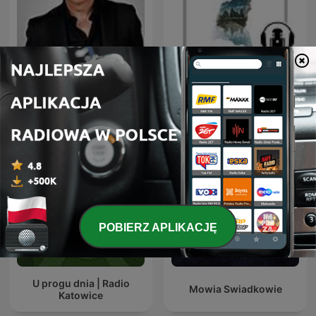
Biblia, Bóg, Wiara i
Dante Gebel Live
Chrześcijaństwo
POBIERZ APLIKACJĘ
U progu dnia | Radio
Mowia Swiadkowie
Katowice