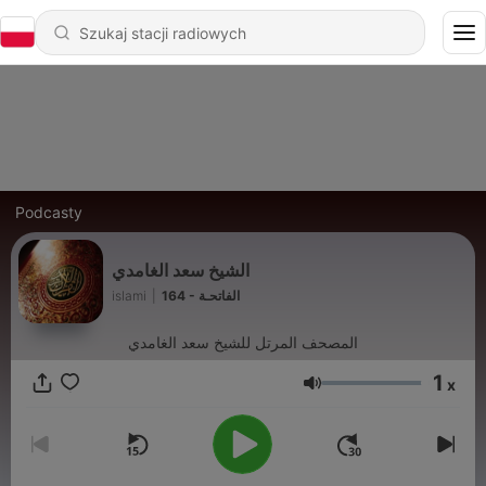
Podcasty
الشيخ سعد الغامدي
islami
|
164 - الفاتحـة
المصحف المرتل للشيخ سعد الغامدي
1
x
Głośność