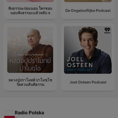
ฟังธรรมะก่อนนอน ใครชอบ
De Ongelooflijke Podcast
นอนฟังธรรมะแล้วหลับ จ
หลวงปู่ปราโมทย์ ปาโมชฺโช
Joel Osteen Podcast
วัดสวนสันติธรรม
Radio Polska