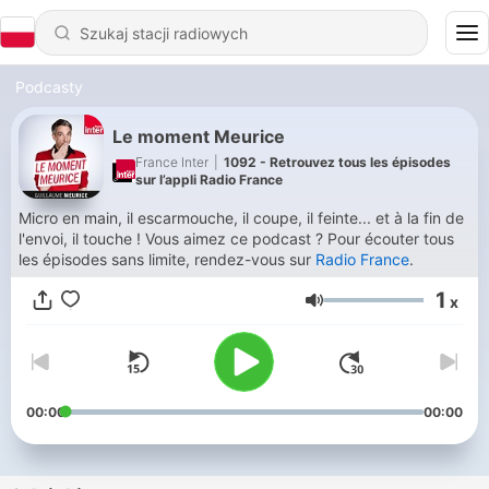
Podcasty
Le moment Meurice
France Inter
|
1092 - Retrouvez tous les épisodes
sur l’appli Radio France
Micro en main, il escarmouche, il coupe, il feinte... et à la fin de
l'envoi, il touche ! Vous aimez ce podcast ? Pour écouter tous
les épisodes sans limite, rendez-vous sur
Radio France
.
1
x
Głośność
00:00
00:00