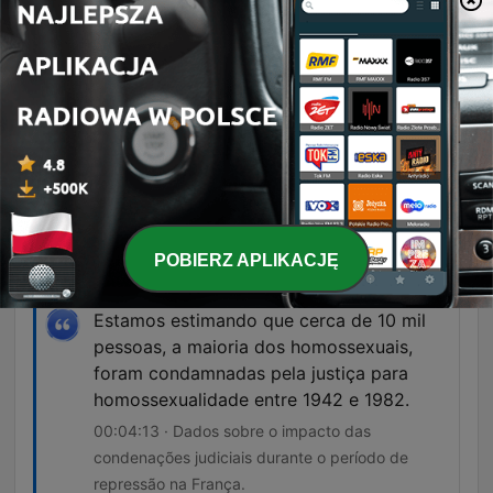
aqueles de um grande país de liberdade.
00:01:08 · Trecho do discurso histórico de
Robert Badinter na Assembleia Nacional
defendendo a igualdade de direitos.
A lei forne, votada em 1982, metia fim ao
délito de homossexualidade, which had
been in vigor for 40 years.
00:03:36 · Explicação da historiadora Florence
Tamagnes sobre o fim da legislação herdada do
POBIERZ APLIKACJĘ
regime de Vichy.
Estamos estimando que cerca de 10 mil
pessoas, a maioria dos homossexuais,
foram condamnadas pela justiça para
homossexualidade entre 1942 e 1982.
00:04:13 · Dados sobre o impacto das
condenações judiciais durante o período de
repressão na França.