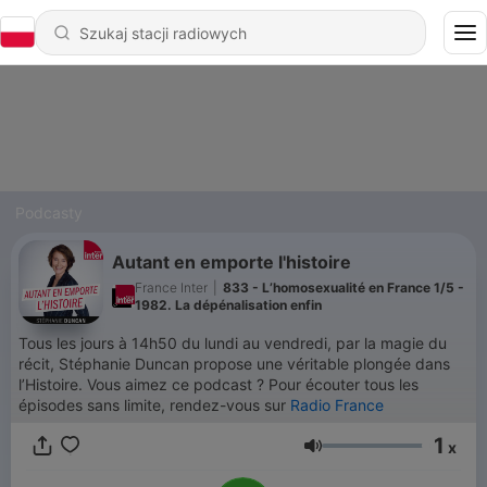
Podcasty
Autant en emporte l'histoire
France Inter
|
833 - L’homosexualité en France 1/5 -
1982. La dépénalisation enfin
Tous les jours à 14h50 du lundi au vendredi, par la magie du
récit, Stéphanie Duncan propose une véritable plongée dans
l’Histoire. Vous aimez ce podcast ? Pour écouter tous les
épisodes sans limite, rendez-vous sur
Radio France
1
x
Głośność