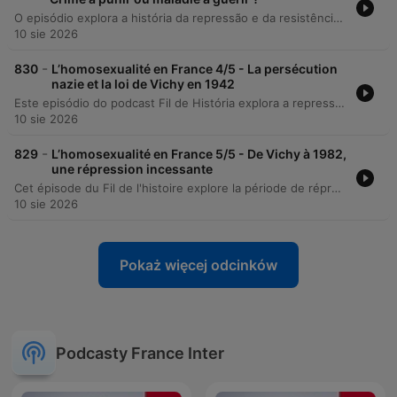
O episódio explora a história da repressão e da resistência homossexual na Europa no final do século XIX e início do século XX. Através de uma análise comparativa entre França, Alemanha e Reino Unido, o conteúdo aborda legislações como o parágrafo 175 alemão e o caso de Oscar Wilde, além de discutir as perspectivas médicas da época que oscilavam entre a patologização e a teoria do terceiro sexo de Magnus Hirschfeld. O debate também abrange o surgimento de identidades políticas, movimentos militantes e a visibilidade cultural em espaços de sociabilidade.
10 sie 2026
-
830
L’homosexualité en France 4/5 - La persécution
nazie et la loi de Vichy en 1942
Este episódio do podcast Fil de História explora a repressão sistemática da homossexualidade durante o regime nazista e o regime de Vichy, com a participação da historiadora Florence Tamagne. A discussão aborda como a perseguição na Alemanha nazista utilizou mecanismos como o Parágrafo 175, a criação de escritórios de polícia especializados e o envio de indivíduos para campos de concentração sob o pretexto de reeducação ou experimentos médicos. A análise estende-se à França ocupada e ao regime de Vichy, examinando a aplicação da legislação alemã em territórios anexados e a introdução de leis discriminatórias sobre a maioridade sexual na França. O episódio também destaca o silenciamento histórico desse tema, que só começou a ser estudado com precisão após os movimentos de libertação gay nos anos 1970, e traz o testemunho impactante de Pierre Selle sobre as atrocidades vividas em campos de concentração.
10 sie 2026
-
829
L’homosexualité en France 5/5 - De Vichy à 1982,
une répression incessante
Cet épisode du Fil de l'histoire explore la période de répression de l'homosexualité en France, de la loi de Vichy de 1942 jusqu'à sa dépénalisation en 1982. À travers l'expertise de l'historienne Florence Tamagne, le récit détaille comment les lois de l'Occupation ont été maintenues après la Libération, instaurant un régime de surveillance policière et de poursuites judiciaires touchant des figures publiques comme Georges Archiard ou Charles Trenet. Le programme analyse également l'émergence des mouvements de contestation dans les années 1970, notamment suite à l'affaire du club Manhattan, et l'impact des stratégies d'agents provocateurs utilisés par la police. L'épisode conclut sur les enjeux contemporains de la lutte contre les discriminations et l'homophobie en France et dans le monde.
10 sie 2026
Pokaż więcej odcinków
Podcasty France Inter