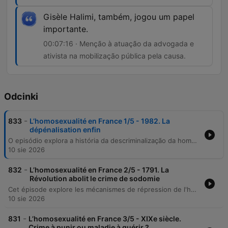
Gisèle Halimi, também, jogou um papel
importante.
00:07:16 · Menção à atuação da advogada e
ativista na mobilização pública pela causa.
Odcinki
-
833
L’homosexualité en France 1/5 - 1982. La
dépénalisation enfin
O episódio explora a história da descriminalização da homossexualidade na França, focando no processo legislativo que levou à Lei Foucault em 1982. O programa detalha como as leis do regime de Vichy de 1942 mantiveram a perseguição aos homossexuais por quatro décadas, resultando em milhares de condenações e repressão policial. A discussão aborda o papel fundamental de figuras como Robert Badinter, que defendeu a abolição do delito na Assembleia Nacional, e a importância da mobilização de movimentos sociais, como o CUAR, e intelectuais para pressionar o governo de François Mitterrand. O conteúdo também reflete sobre a evolução da opinião pública francesa e o desenvolvimento da historiografia sobre o tema.
10 sie 2026
-
832
L’homosexualité en France 2/5 - 1791. La
Révolution abolit le crime de sodomie
Cet épisode explore les mécanismes de répression de l'homosexualité en France, de l'Ancien Régime jusqu'au tournant du XXe siècle. À travers l'analyse de l'historienne Florence Tamagne, le récit examine la distinction sociale dans l'application de la justice, opposant la relative impunité de l'aristocratie à la violence extrême des exécutions infligées au bas-peuple, comme illustré par le cas tragique de Lenoir et Diot en 1750. L'épisode retrace également l'évolution législative, de l'abolition du crime de sodomie par la Révolution française à l'utilisation de délits comme l'outrage public à la pudeur pour maintenir un contrôle social au XIXe siècle.
10 sie 2026
-
831
L’homosexualité en France 3/5 - XIXe siècle.
Crime à punir ou maladie à guérir ?