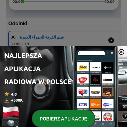
00:00
00:00
Odcinki
-
36
فيلم الفرقة الحمراء الكبيرة
30 lip 2026
-
35
فيلم أوغاد مجهولون
23 lip 2026
-
34
فيلم الفصيل platoon
16 lip 2026
-
33
فيلم منتصف الليل الصافي A Midnight Clear
09 lip 2026
-
32
فيلم السقوط
02 lip 2026
POBIERZ APLIKACJĘ