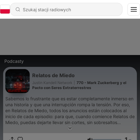
Podcasty
Relatos de Miedo
Justin Kandell Network
|
770 - Mark Zuckerberg y el
Pacto con Seres Extraterrestres
Sabemos lo frustrante que es estar completamente inmerso en
una historia y que una interrupción rompa la tensión. Por eso,
en Relatos de Miedo, todos los anuncios están colocados al
inicio de cada episodio: para que, cuando comience Relatos de
Miedo, puedas dejarte llevar sin cortes, sin sobresaltos
innecesarios, y al mismo tiempo apoyar este espacio que
existe para acompañarte en la oscuridad. Así, Relatos de
1