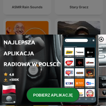
ASMR Rain Sounds
Stary Gracz
Nosel wkręca
Z Nowickim Po Drodze
POBIERZ APLIKACJĘ