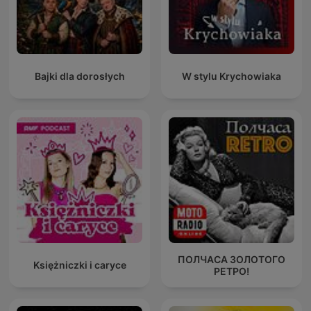
Miedo honra los cuentos de terror como parte de la
experiencia humana. Cuando termina un episodio de Relatos
de Miedo, algo cambia en ti. Las historias de terror ya no son
solo ficción. Las historias de terror cortas siguen resonando.
Las historias de miedo te acompañan en el silencio. Y
Bajki dla dorosłych
W stylu Krychowiaka
entiendes que Relatos de Miedo no es solo un podcast: es el
lugar donde tus miedos encuentran voz. Porque Relatos de
Miedo vive en cada Relatos de terror, en cada suspiro después
de una frase, en cada recuerdo activado por historias
paranormales. Relatos de Miedo es ese espacio donde los
Creepypasta, las leyendas de terror y los cuentos de terror se
sienten reales. Y cuando apagas el episodio de Relatos de
Miedo, sabes que volverás… porque el miedo, cuando se
comparte, también acompaña.
ПОЛЧАСА ЗОЛОТОГО
Księżniczki i caryce
РЕТРО!