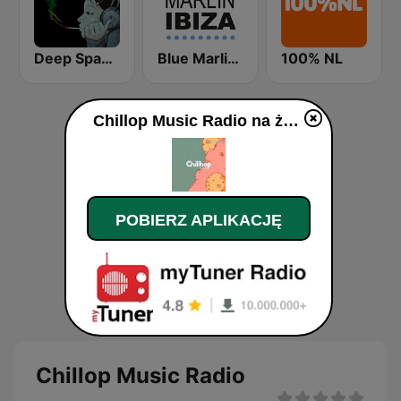
Deep Space Chill
Blue Marlin Ibiza Radio
100% NL
Chillop Music Radio na żywo
POBIERZ APLIKACJĘ
Chillop Music Radio