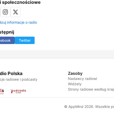
i społecznościowe
izuj informacje o radio
tępnij
cebook
Twitter
dio Polska
Zasoby
Nadawcy radiowi
cje radiowe i podcasty
Widżety
Strony radiowe według kra
© AppMind 2026. Wszelkie p