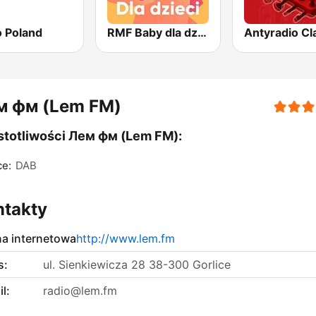
o Poland
RMF Baby dla dzieci
м фм (Lem FM)
totliwości Лем фм (Lem FM):
ce:
DAB
ntakty
na internetowa
http://www.lem.fm
s:
ul. Sienkiewicza 28 38-300 Gorlice
l:
radio@lem.fm