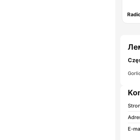
Radi
Ле
Częs
Gorli
Ko
Stro
Adre
E-mai