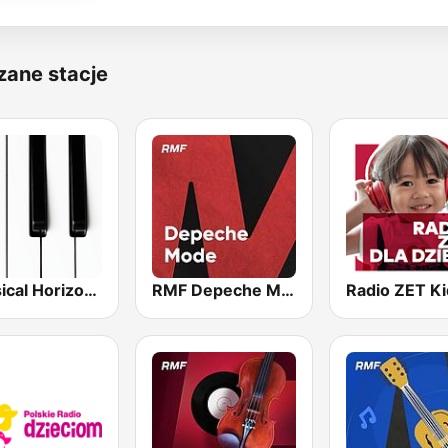
zane stacje
Classical Horizon Radio (International)
RMF Depeche Mode
Radio ZET Ki