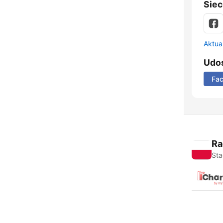
Siec
Aktual
Udos
Fa
Ra
Sta