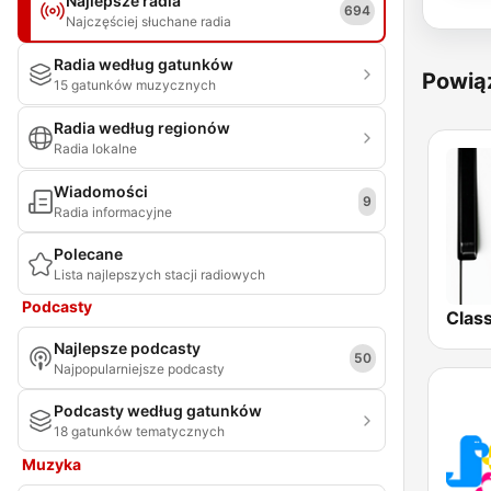
Najlepsze radia
694
Najczęściej słuchane radia
Radia według gatunków
Powią
15 gatunków muzycznych
Radia według regionów
Radia lokalne
Wiadomości
9
Radia informacyjne
Polecane
Lista najlepszych stacji radiowych
Podcasty
Najlepsze podcasty
50
Najpopularniejsze podcasty
Podcasty według gatunków
18 gatunków tematycznych
Muzyka