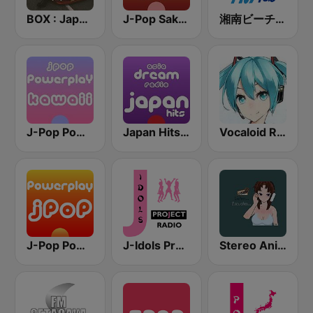
BOX : Japan City Pop -日本のシティポップ
J-Pop Sakura 懐かしい
湘南ビーチFM (Shonan Beach FM)
J-Pop Powerplay Kawaii
Japan Hits - Asia DREAM Radio
Vocaloid Radio
J-Pop Powerplay
J-Idols Project Radio
Stereo Anime