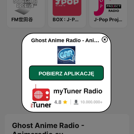
FM世田谷
BOX : J-POP Radio - ジェイポップ 無線
J-Pop Project Radio
Ghost Anime Radio - Animeradio.su na żywo
POBIERZ APLIKACJĘ
Ghost Anime Radio -