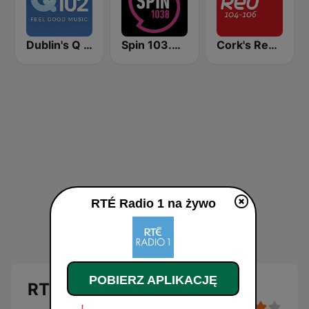
Dublin's Q 102 FM
Spin 103.8 FM
Cork's Red FM
RTÉ Radio 1 na żywo
POBIERZ APLIKACJĘ
RTÉ Radio 1