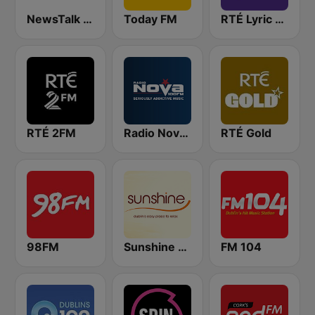
NewsTalk 106-108
Today FM
RTÉ Lyric FM
RTÉ 2FM
Radio Nova Ireland
RTÉ Gold
98FM
Sunshine 106.8 FM
FM 104