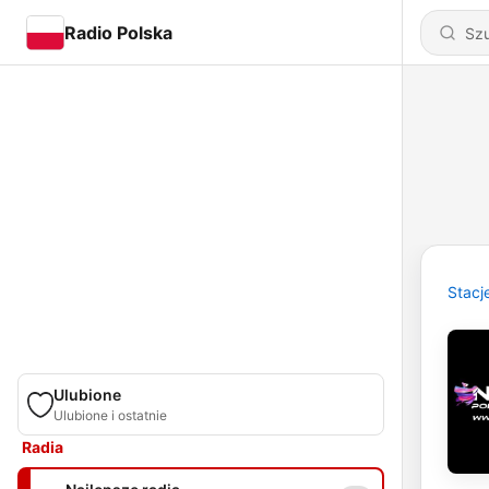
Radio Polska
Stacj
Ulubione
Ulubione i ostatnie
Radia