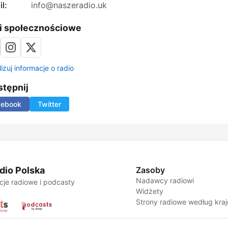
l:
info@naszeradio.uk
i społecznościowe
izuj informacje o radio
tępnij
cebook
Twitter
dio Polska
Zasoby
Nadawcy radiowi
cje radiowe i podcasty
Widżety
Strony radiowe według kra