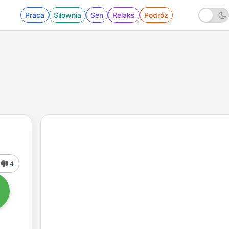
Praca
Siłownia
Sen
Relaks
Podróż
4