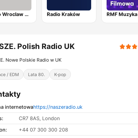
Radio Wroclaw Kultura
Radio Kraków
ZE. Polish Radio UK
E. Nowe Polskie Radio w UK
ce / EDM
Lata 80.
K-pop
ntakty
na internetowa
https://naszeradio.uk
s:
CR7 8AS, London
on:
+44 07 300 300 208