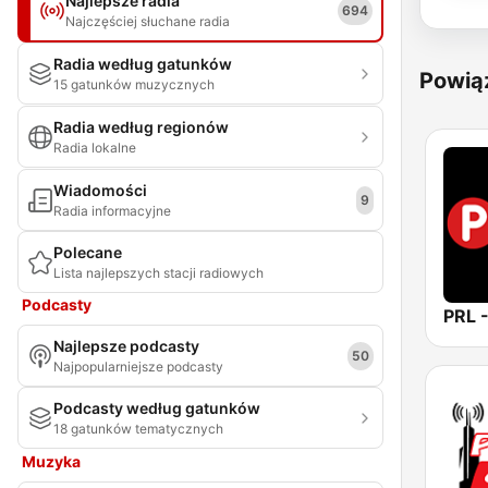
Najlepsze radia
694
Najczęściej słuchane radia
Radia według gatunków
Powią
15 gatunków muzycznych
Radia według regionów
Radia lokalne
Wiadomości
9
Radia informacyjne
Polecane
Lista najlepszych stacji radiowych
Podcasty
Najlepsze podcasty
50
Najpopularniejsze podcasty
Podcasty według gatunków
18 gatunków tematycznych
Muzyka