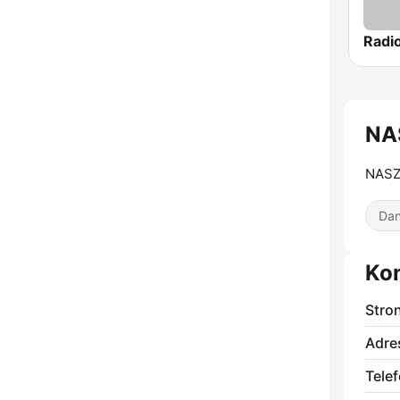
NAS
NASZ
Dan
Ko
Stro
Adre
Telef