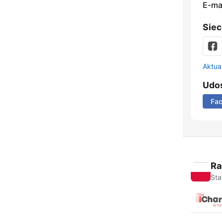
E-mai
Siec
Aktual
Udos
Fa
Ra
Sta