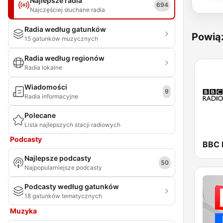
Najlepsze radia
694
Najczęściej słuchane radia
Radia według gatunków
Powią
15 gatunków muzycznych
Radia według regionów
Radia lokalne
Wiadomości
9
Radia informacyjne
Polecane
Lista najlepszych stacji radiowych
Podcasty
BBC 
Najlepsze podcasty
50
Najpopularniejsze podcasty
Podcasty według gatunków
18 gatunków tematycznych
Muzyka