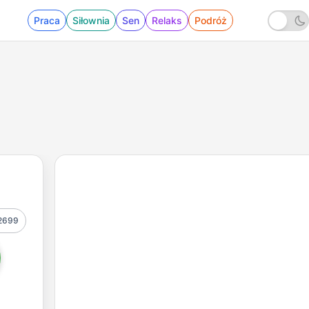
Praca
Siłownia
Sen
Relaks
Podróż
2699