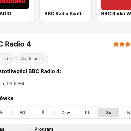
RADIO
BBC Radio Scotland
BBC Radio W
C Radio 4
liczne
Wiadomości
totliwości BBC Radio 4:
on:
93.5 FM
ówka
Pn
Wt
Śr
Czw
Pt
So
N
as
Program