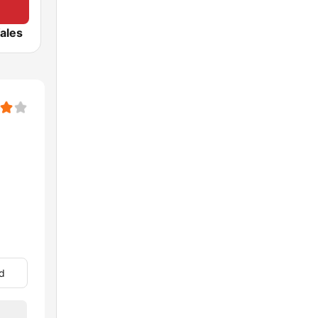
ales
d