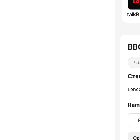
talk
BB
Pub
Częs
Lond
Ram
Cz