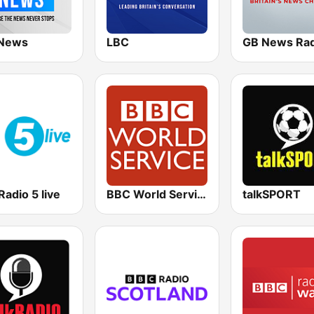
News
LBC
GB News Rad
adio 5 live
BBC World Service
talkSPORT