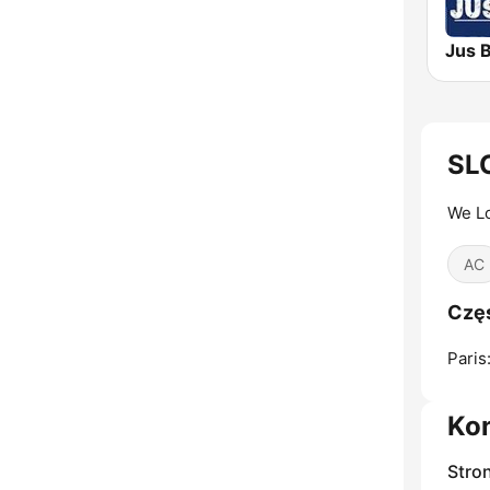
Jus 
SL
We Lo
AC
Czę
Paris
Ko
Stro