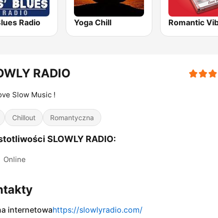
Blues Radio
Yoga Chill
Romantic Vi
OWLY RADIO
ve Slow Music !
Chillout
Romantyczna
stotliwości SLOWLY RADIO:
:
Online
ntakty
na internetowa
https://slowlyradio.com/