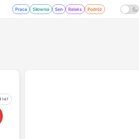
Praca
Siłownia
Sen
Relaks
Podróż
147