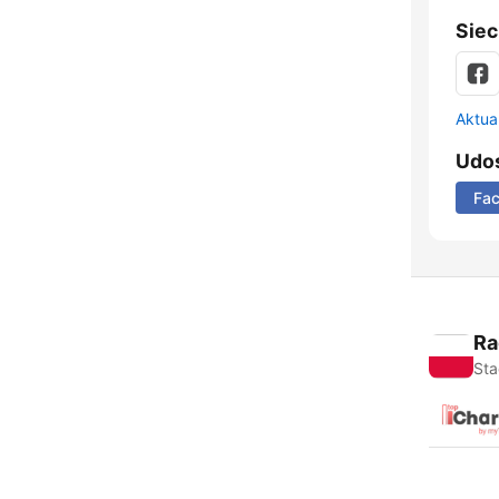
Siec
Aktual
Udos
Fa
Ra
Sta