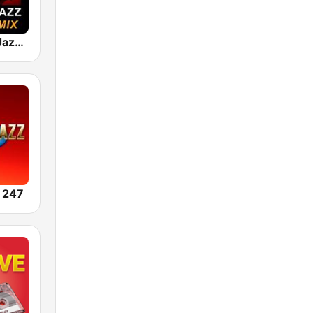
101 Smooth Jazz Mellow Mix
 247