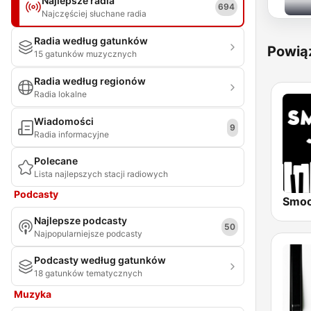
Najlepsze radia
694
Najczęściej słuchane radia
Radia według gatunków
Powią
15 gatunków muzycznych
Radia według regionów
Radia lokalne
Wiadomości
9
Radia informacyjne
Polecane
Lista najlepszych stacji radiowych
Podcasty
Najlepsze podcasty
50
Najpopularniejsze podcasty
Podcasty według gatunków
18 gatunków tematycznych
Muzyka