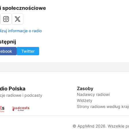
i społecznościowe
izuj informacje o radio
tępnij
cebook
Twitter
dio Polska
Zasoby
Nadawcy radiowi
cje radiowe i podcasty
Widżety
Strony radiowe według kra
© AppMind 2026. Wszelkie p