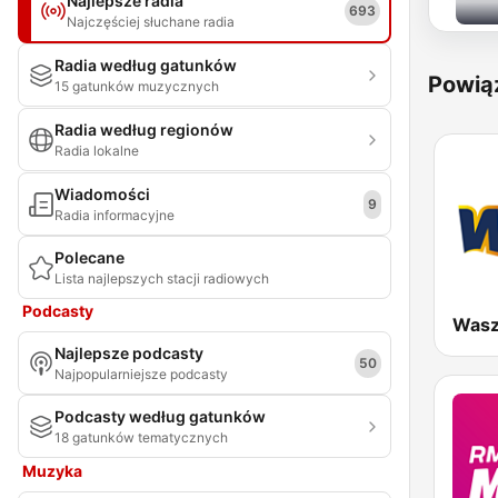
Najlepsze radia
693
Najczęściej słuchane radia
Radia według gatunków
Powią
15 gatunków muzycznych
Radia według regionów
Radia lokalne
Wiadomości
9
Radia informacyjne
Polecane
Lista najlepszych stacji radiowych
Podcasty
Wasz
Najlepsze podcasty
50
Najpopularniejsze podcasty
Podcasty według gatunków
18 gatunków tematycznych
Muzyka