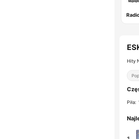
Radio
ESK
Hity 
Pop
Częs
Piła:
Najl