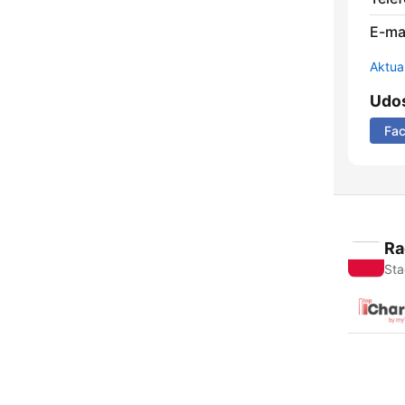
E-mai
Aktual
Udos
Fa
Ra
Sta