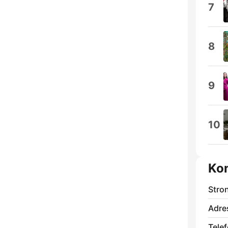
7
8
9
10
Ko
Stro
Adre
Telef