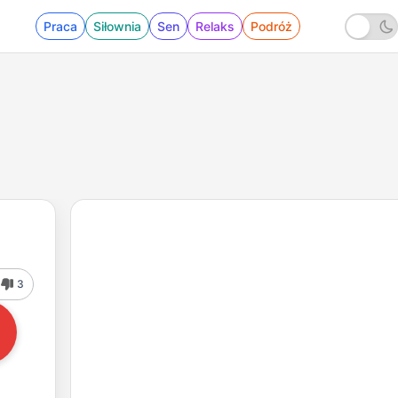
Praca
Siłownia
Sen
Relaks
Podróż
3