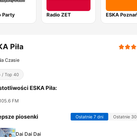
 Party
Radio ZET
ESKA Pozna
A Piła
Na Czasie
 / Top 40
totliwości ESKA Piła:
105.6 FM
epsze piosenki
Ostatnie 7 dni
Ostatnie 30
Dai Dai Dai