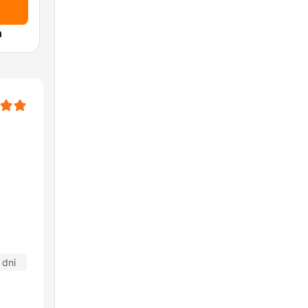
ń
 dni