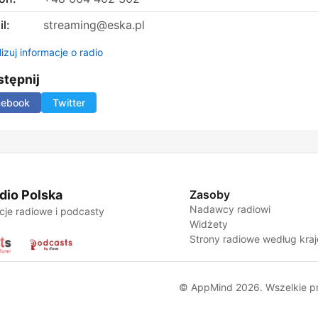
l:
streaming@eska.pl
izuj informacje o radio
tępnij
cebook
Twitter
dio Polska
Zasoby
Nadawcy radiowi
cje radiowe i podcasty
Widżety
Strony radiowe według kra
© AppMind 2026. Wszelkie p