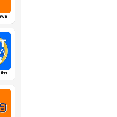
awa
VOX FM Best lista 2025