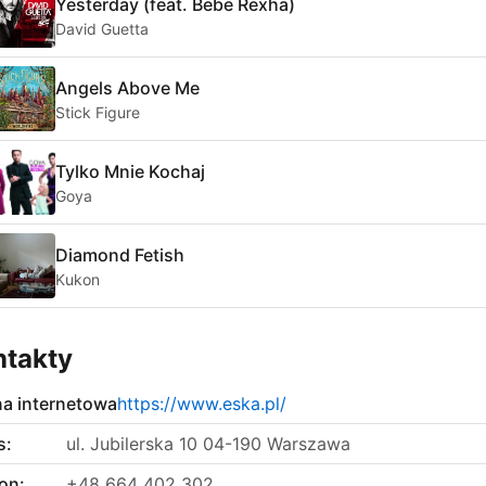
Yesterday (feat. Bebe Rexha)
David Guetta
Angels Above Me
Stick Figure
Tylko Mnie Kochaj
Goya
Diamond Fetish
Kukon
ntakty
na internetowa
https://www.eska.pl/
s:
ul. Jubilerska 10 04-190 Warszawa
on:
+48 664 402 302