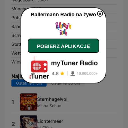
München:
DAB+
Ballermann Radio na żywo
Potsdam:
DAB+
Saarbrücken:
DAB+
Schwerin:
DAB+
Stuttgart:
DAB+
POBIERZ APLIKACJĘ
Wetter (Ruhr):
DAB+
Wiesbaden:
DAB+
Najlepsze piosenki
Ostatnie 7 dni
Ostatnie 30 dni
Sternhagelvoll
1
Micha Schue
Lichtermeer
2
Isi Glück