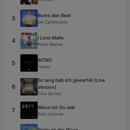
Bums den Beat
3
Die Zipfelbuben
I Love Malle
4
Peter Wackel
INTRO
5
Tream
So lang hab ich gewartet (Live
6
Version)
Timo Becker
Wenn ich Du wär
7
Reini Sommer
Party an der Playa