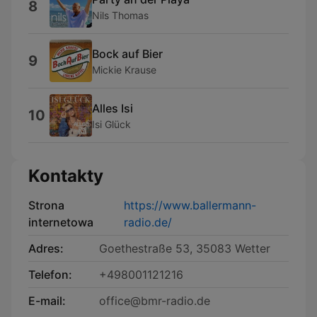
8
Nils Thomas
Bock auf Bier
9
Mickie Krause
Alles Isi
10
Isi Glück
Kontakty
Strona
https://www.ballermann-
internetowa
radio.de/
Adres:
Goethestraße 53, 35083 Wetter
Telefon:
+498001121216
E-mail:
office@bmr-radio.de