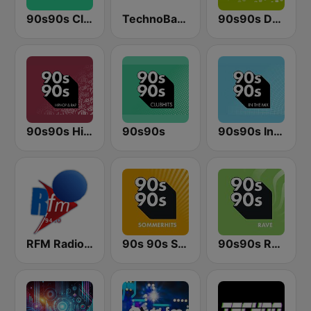
90s90s Clubhits
TechnoBase.FM
90s90s Dance
90s90s Hiphop & Rap
90s90s
90s90s In the Mix
RFM Radio Futurs Medias 94.0 FM
90s 90s Sommerhits
90s90s Rave