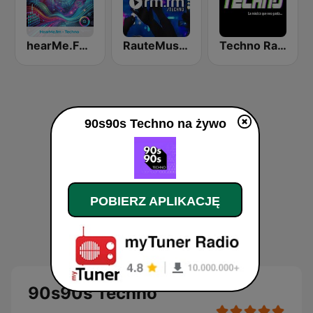
hearMe.FM Techno
RauteMusik - TECHNO
Techno Radio
90s90s Techno na żywo
POBIERZ APLIKACJĘ
90s90s Techno