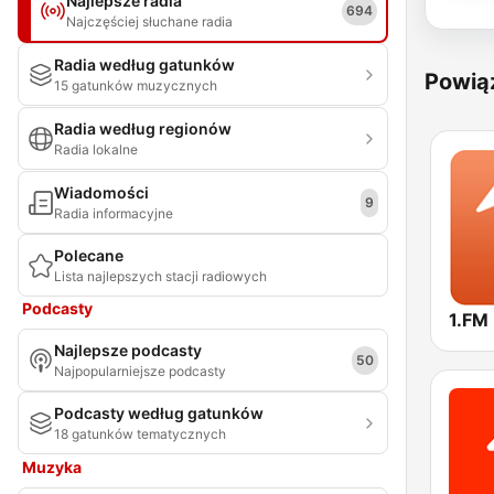
Najlepsze radia
694
Najczęściej słuchane radia
Radia według gatunków
Powią
15 gatunków muzycznych
Radia według regionów
Radia lokalne
Wiadomości
9
Radia informacyjne
Polecane
Lista najlepszych stacji radiowych
Podcasty
Najlepsze podcasty
50
Najpopularniejsze podcasty
Podcasty według gatunków
18 gatunków tematycznych
Muzyka