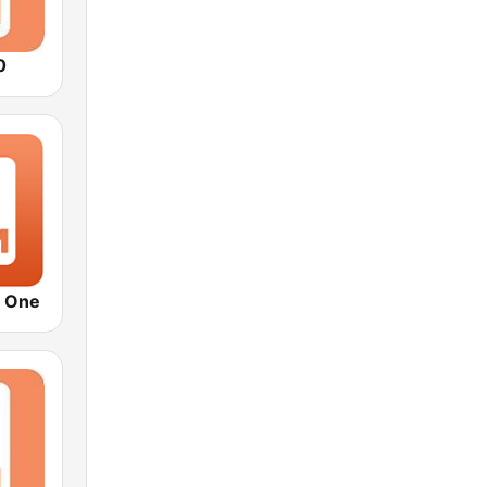
0
e One