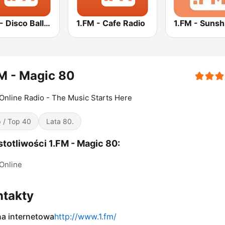
1.FM - Disco Ball 70s & 80s
1.FM - Cafe Radio
1.FM - Sunsh
M - Magic 80
Online Radio - The Music Starts Here
 / Top 40
Lata 80.
totliwości 1.FM - Magic 80:
Online
ntakty
na internetowa
http://www.1.fm/