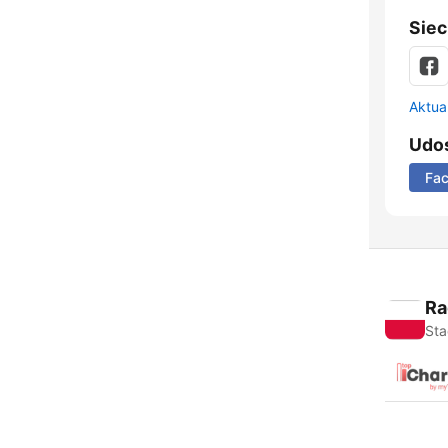
Siec
Aktual
Udos
Fa
Ra
Sta