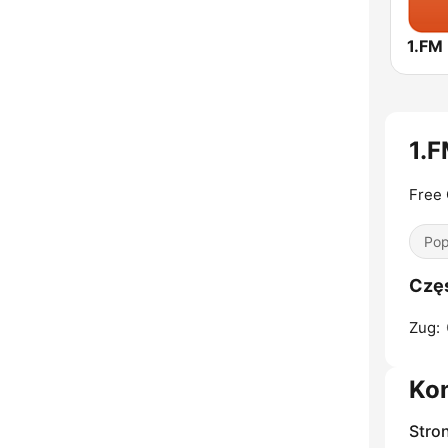
1.F
Free 
Pop
Częs
Zug:
Ko
Stro