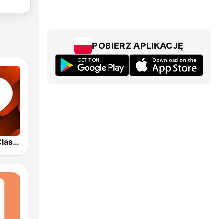
POBIERZ APLIKACJĘ
1.FM - Love Classics