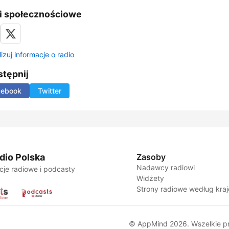
i społecznościowe
izuj informacje o radio
tępnij
cebook
Twitter
dio Polska
Zasoby
Nadawcy radiowi
cje radiowe i podcasty
Widżety
Strony radiowe według kra
© AppMind 2026. Wszelkie p