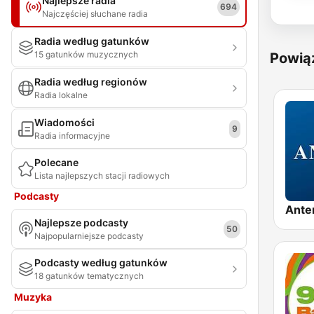
Najlepsze radia
694
Najczęściej słuchane radia
Radia według gatunków
15 gatunków muzycznych
Powią
Radia według regionów
Radia lokalne
Wiadomości
9
Radia informacyjne
Polecane
Lista najlepszych stacji radiowych
Podcasty
Ante
Najlepsze podcasty
50
Najpopularniejsze podcasty
Podcasty według gatunków
18 gatunków tematycznych
Muzyka