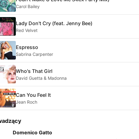
Carol Bailey
Lady Don't Cry (feat. Jenny Bee)
Red Velvet
Espresso
Sabrina Carpenter
Who's That Girl
David Guetta & Madonna
Can You Feel It
Jean Roch
wadzący
Domenico Gatto