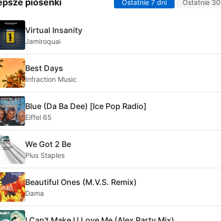
epsze piosenki
Ostatnie 7 dni
Ostatnie 30
Virtual Insanity
Jamiroquai
Best Days
Infraction Music
Blue (Da Ba Dee) [Ice Pop Radio]
Eiffel 65
We Got 2 Be
Plus Staples
Beautiful Ones (M.V.S. Remix)
Dama
I Can't Make U Love Me (Alex Party Mix)