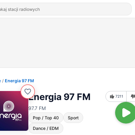
e
Energia 97 FM
Energia 97 FM
7211
97.7 FM
Pop / Top 40
Sport
Dance / EDM