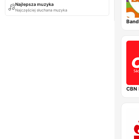
Najlepsza muzyka
Najczęściej słuchana muzyka
Band
CBN 