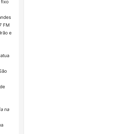
 fixo
andes
97 FM
drão e
 atua
 São
 de
ia na
ua