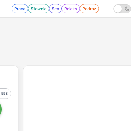
Praca
Siłownia
Sen
Relaks
Podróż
598