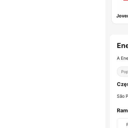
Ene
A Ene
Pop
Częs
São P
Ram