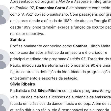
Apresentador do programa
Morde e Assopra
e integrante
do
Estádio 97
,
Domenico Gatto
é amplamente conhecido
como "A Voz" do rádio paulistano. Com passagens por gr
emissoras desde a década de 1980, ele atua na Energia 
desde 1999, onde também exerce a função de locutor pa
narrador esportivo.
Sombra
Profissionalmente conhecido como
Sombra
, Hilton Malta
como coordenador artístico da emissora e é o criador e
principal mediador do programa
Estádio 97
. Torcedor do
Paulo, iniciou sua trajetória na rádio nos anos 90 e é uma
figura central na definição da identidade da programação
entretenimento e esportes da estação.
Sílvio Ribeiro
Radialista e DJ,
Sílvio Ribeiro
comanda o programa
Energ
Véia
, um dos maiores sucessos de audiência da emissora
focado em clássicos da dance music e do pop. Além de s
atuação diária no rádio, ele é responsável pela curadoria