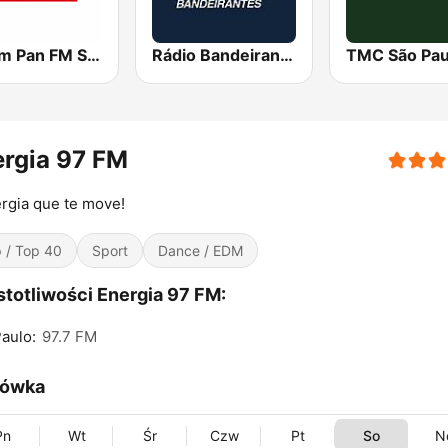
Jovem Pan FM São Paulo
Rádio Bandeirantes
TMC São Pau
rgia 97 FM
rgia que te move!
 / Top 40
Sport
Dance / EDM
totliwości Energia 97 FM:
aulo:
97.7 FM
ówka
Pn
Wt
Śr
Czw
Pt
So
N