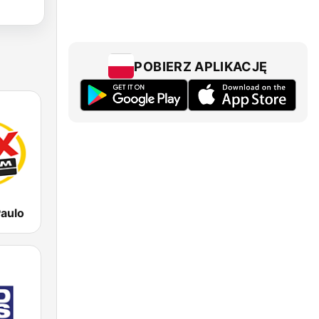
POBIERZ APLIKACJĘ
aulo