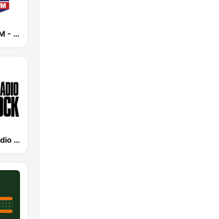
BandNews FM - 96.9 SP
89 FM - A Rádio Rock