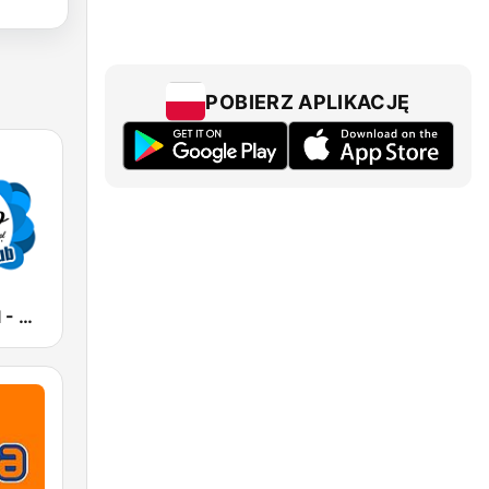
POBIERZ APLIKACJĘ
DiscoParty.pl - Club