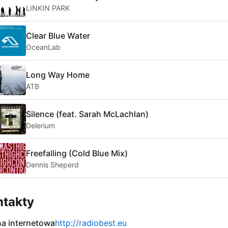
LINKIN PARK
Clear Blue Water
OceanLab
Long Way Home
ATB
Silence (feat. Sarah McLachlan)
Delerium
Freefalling (Cold Blue Mix)
Dennis Sheperd
ntakty
na internetowa
http://radiobest.eu