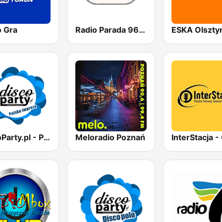
o Gra
Radio Parada 96.0 FM
ESKA Olszty
DiscoParty.pl - Polska Impreza
Meloradio Poznań
InterStacja -