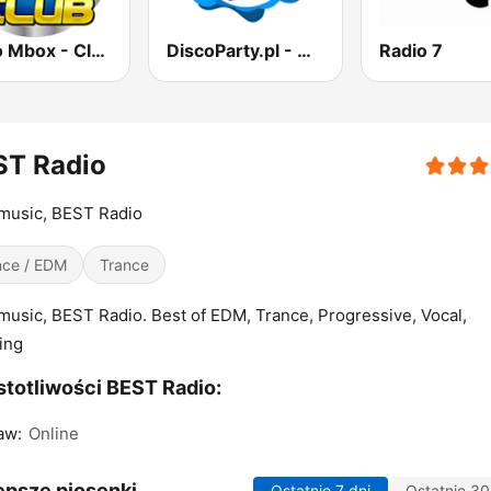
Radio Mbox - Club
DiscoParty.pl - Disco Polo
Radio 7
ST Radio
music, BEST Radio
ce / EDM
Trance
music, BEST Radio. Best of EDM, Trance, Progressive, Vocal,
ting
totliwości BEST Radio:
aw:
Online
epsze piosenki
Ostatnie 7 dni
Ostatnie 30