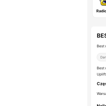
BE
Best 
Dan
Best 
Uplif
Częs
Wars
Najl