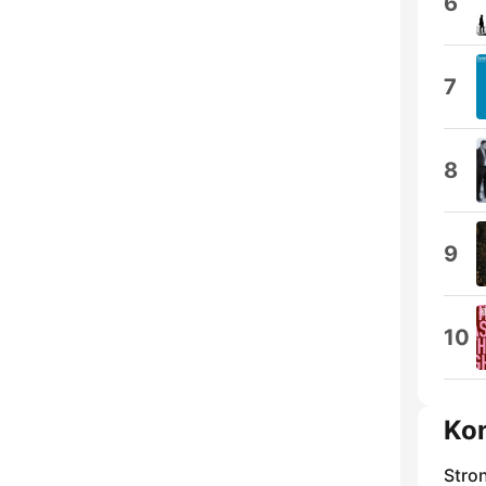
6
7
8
9
10
Ko
Stro