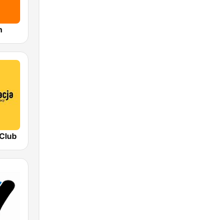
n
 Club