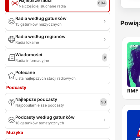
Najlepsze radia
694
Najczęściej słuchane radia
Radia według gatunków
Powią
15 gatunków muzycznych
Radia według regionów
Radia lokalne
Wiadomości
9
Radia informacyjne
Polecane
Lista najlepszych stacji radiowych
Podcasty
RMF 
Najlepsze podcasty
50
Najpopularniejsze podcasty
Podcasty według gatunków
18 gatunków tematycznych
Muzyka