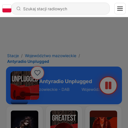
Stacje
Województwo mazowieckie
Antyradio Unplugged
Antyradio Unplugged
Województwo mazowieckie - DAB