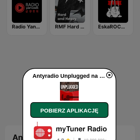
Radio Yanosik Rock
RMF Hard & Heavy
EskaROCK Nowy Rock
Antyradio Unplugged na żywo
POBIERZ APLIKACJĘ
Antyradio Unplugged