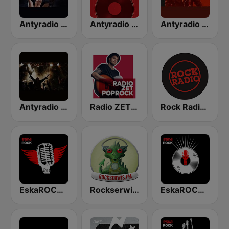
Antyradio Ballads
Antyradio Greatest
Antyradio Made in Poland
Antyradio Hard
Radio ZET Pop Rock
Rock Radio - Poznań
EskaROCK Rock Ballads
Rockserwis FM
EskaROCK Klasyka Rocka