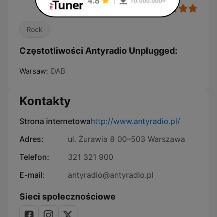
Rock
Częstotliwości Antyradio Unplugged:
Warsaw:
DAB
Kontakty
Strona internetowa
http://www.antyradio.pl/
Adres:
ul. Żurawia 8 00–503 Warszawa
Telefon:
321 321 900
E-mail:
antyradio@antyradio.pl
Sieci społecznościowe