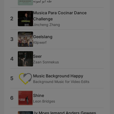
طه ابو لمونه
Musica Para Cocinar Dance
2
Challenge
Jincheng Zhang
Geelslang
3
Klipwerf
Seer
4
Zaan Sonnekus
Music Background Happy
5
Background Music for Video Edits
Shine
6
Leon Bridges
Jy Moes Iemand Anders Gewees