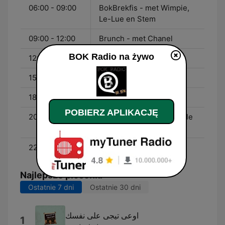
06:00 - 09:00
BokBrekfis - met Wimpie,
Le-Lue en Stem
09:00 - 12:00
Brunch - met Chanel
BOK Radio na żywo
12:00 - 15:00
Heinrich HHH du Plooy
15:00 - 18:00
Martin & Success
18:00 - 20:00
Albertus Kotze
POBIERZ APLIKACJĘ
20:00 - 22:00
Afm Rock Show - met Kyle
Frick
22:00 - 00:00
Musiek
Najlepsze piosenki
Ostatnie 7 dni
Ostatnie 30 dni
اوعى تيجى على نفسك
1