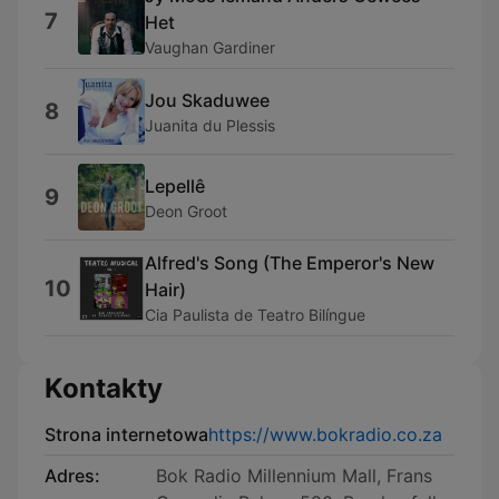
7
Het
Vaughan Gardiner
Jou Skaduwee
8
Juanita du Plessis
Lepellê
9
Deon Groot
Alfred's Song (The Emperor's New
10
Hair)
Cia Paulista de Teatro Bilíngue
Kontakty
Strona internetowa
https://www.bokradio.co.za
Adres:
Bok Radio Millennium Mall, Frans