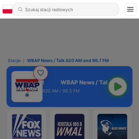
Stacje
WBAP News / Talk 820 AM and 96.7 FM
AM and 96.7 FM
820 AM / 99.5 FM