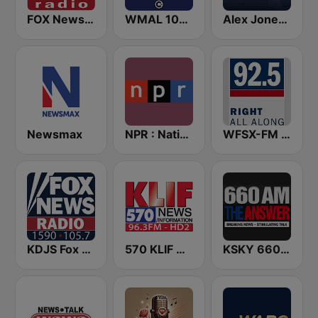
FOX News Radio
WMAL 105.9 FM
Alex Jones - Infowars.com
Newsmax
NPR : National Public Radio
WFSX-FM 92.5 Right All Along (US Only)
KDJS Fox News Radio 1590 / 105.7
570 KLIF News/Information
KSKY 660 AM The Answer