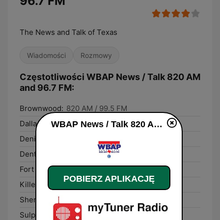
96.7 FM
The News and Talk of Texas
Wiadomości
Rozmowy
Częstotliwości WBAP News / Talk 820 AM
and 96.7 FM:
Brownwood:
820 AM / 99.5 FM
Dallas:
820 AM / 99.5 FM
WBAP News / Talk 820 AM and 96.7 FM na żywo
Denison:
820 AM / 99.5 FM
Denton:
820 AM / 99.5 FM
Fort Worth:
820 AM / 99.5 FM
POBIERZ APLIKACJĘ
Killeen:
820 AM / 99.5 FM
Sherman:
820 AM / 99.5 FM
Sulphur Springs:
820 AM / 99.5 FM