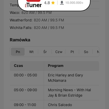
Temple:
820 AM / 99.5 FM
Waco:
820 AM / 99.5 FM
Weatherford:
820 AM / 99.5 FM
Wichita Falls:
820 AM / 99.5 FM
Ramówka
Pn
Wt
Śr
Czw
Pt
So
Nd
Czas
Program
00:00 - 05:00
Eric Harley and Gary
McNamara
05:00 - 09:00
Morning News - With Hal
Jay & Brian Estridge
09:00 - 11:00
Chris Salcedo