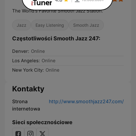
The World's Favorite Smooth Jazz Station.
Jazz
Easy Listening
Smooth Jazz
Częstotliwości Smooth Jazz 247:
Denver:
Online
Los Angeles:
Online
New York City:
Online
Kontakty
Strona
http://www.smoothjazz247.com/
internetowa
Sieci społecznościowe