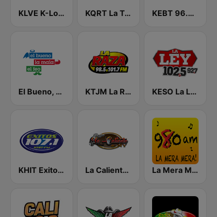
KLVE K-Love 107.5 FM (US Only)
KQRT La Tricolor 105.1 FM
KEBT 96.9 La Caliente FM
El Bueno, La Mala y El Feo
KTJM La Raza 98.5 / 103.3 FM KJOJ
KESO La Ley 102.5 and 92.7 FM
KHIT Exitos 107.1 FM
La Caliente de NY
La Mera Mera 980 AM