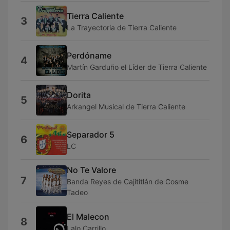
Tierra Caliente
3
La Trayectoria de Tierra Caliente
Perdóname
4
Martín Garduño el Líder de Tierra Caliente
Dorita
5
Arkangel Musical de Tierra Caliente
Separador 5
6
LC
No Te Valore
7
Banda Reyes de Cajititlán de Cosme
Tadeo
El Malecon
8
Lalo Carrillo