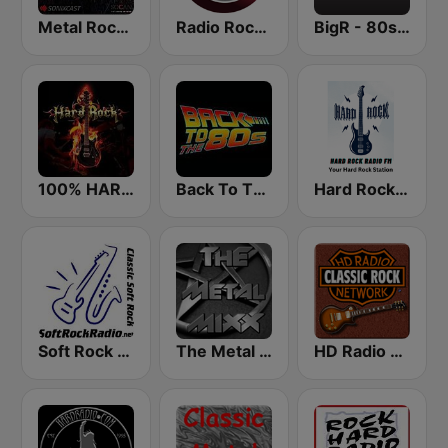
Metal Rock Radio
Radio Rock On
BigR - 80s Metal FM
100% HARD ROCK
Back To The 80's Radio
Hard Rock Radio FM
Soft Rock Radio
The Metal MIXX
HD Radio - Classic Rock