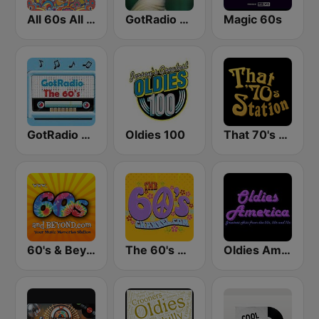
All 60s All The Time
GotRadio - 50s
Magic 60s
GotRadio - 60s
Oldies 100
That 70's Station
60's & Beyond
The 60's Channel
Oldies America