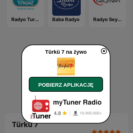
Radyo Turkuvaz
Baba Radyo
Radyo Seymen
Türkü 7 na żywo
POBIERZ APLIKACJĘ
Türkü 7