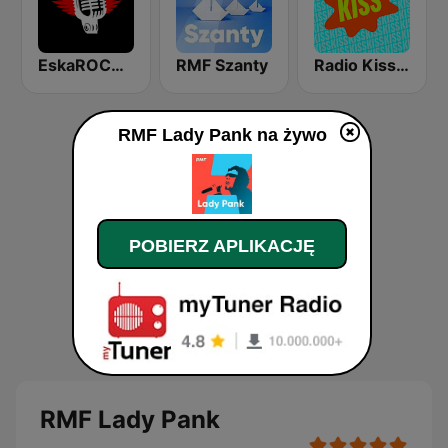
EskaROCK Rock Ballads
RMF Szanty
Radio Kiss FM
RMF Lady Pank na żywo
POBIERZ APLIKACJĘ
RMF Lady Pank