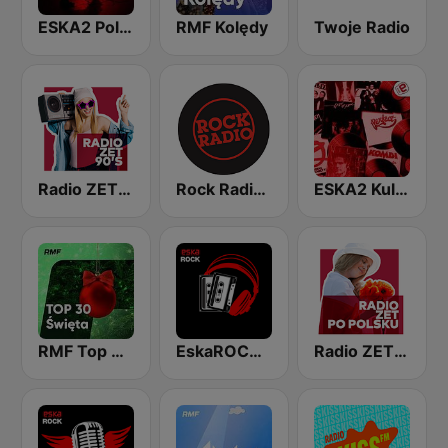
ESKA2 Polski Rock
RMF Kolędy
Twoje Radio
Radio ZET 90
Rock Radio - Opole
ESKA2 Kultowe Polskie
RMF Top 30 święta
EskaROCK Teraz Polski Rock
Radio ZET Polskie PL