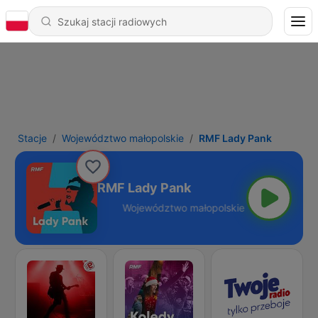
Stacje
Województwo małopolskie
RMF Lady Pank
RMF Lady Pank
łopolskie - Online