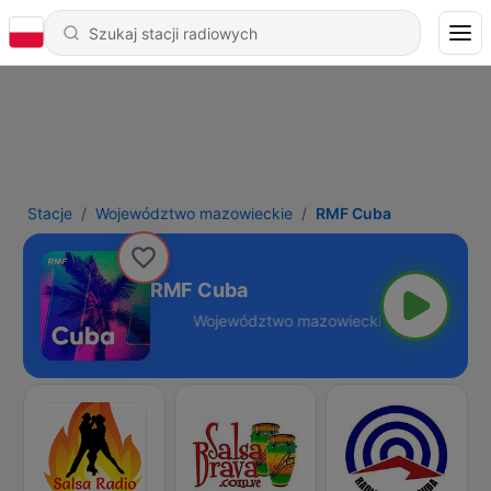
Stacje
Województwo mazowieckie
RMF Cuba
RMF Cuba
zowieckie - Online