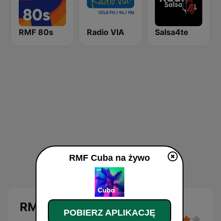
RMF 80s
Radio VIA
Salsa4te
RMF Cuba na żywo
RMF Cuba
POBIERZ APLIKACJĘ